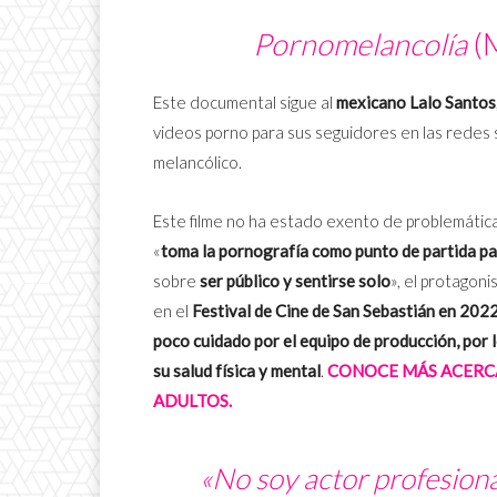
Pornomelancolía
(M
Este documental sigue al
mexicano Lalo Santos
videos porno para sus seguidores en las redes 
melancólico.
Este filme no ha estado exento de problemátic
«
toma la pornografía como punto de partida pa
sobre
ser público y sentirse solo
», el protagoni
en el
Festival de Cine de San Sebastián en 202
poco cuidado por el equipo de producción, por l
su salud física y mental
.
CONOCE MÁS ACERCA
ADULTOS.
«No soy actor profesional