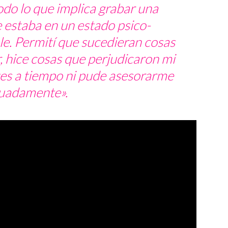
todo lo que implica grabar una
e estaba en un estado psico-
e. Permití que sucedieran cosas
 hice cosas que perjudicaron mi
ites a tiempo ni pude asesorarme
uadamente».