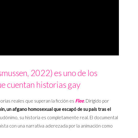
smussen, 2022) es uno de los
e cuentan historias gay
rias reales que superan la ficción es
Flee
. Dirigido por
in, un afgano homosexual que escapó de su país tras el
seudónimo, su historia es completamente real. El documental
onista con una narrativa aderezada por la animación como