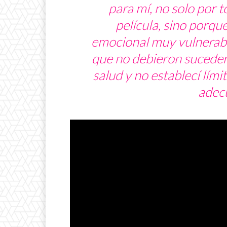
para mí, no solo por 
película, sino porqu
emocional muy vulnerabl
que no debieron suceder,
salud y no establecí lím
adec