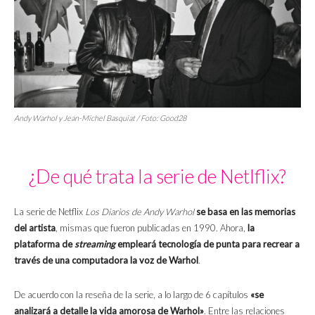
Andy Warhol y Jean-Michel Basquiat / Foto: Good28
¿De qué trata la serie de Netlflix?
La serie de Netflix
Los Diarios de Andy Warhol
se basa en las memorias
del artista
, mismas que fueron publicadas en 1990. Ahora,
la
plataforma de
streaming
empleará tecnología de punta para recrear a
través de una computadora la voz de Warhol
.
De acuerdo con la reseña de la serie, a lo largo de 6 capítulos
«se
analizará a detalle la vida amorosa de Warhol»
. Entre las relaciones