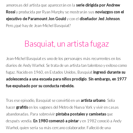
amorosas del artista que aparecerán en la
serie dirigida por Andrew
Rossi
y producida por Ryan Murphy se mostrarán sus
noviazgos con el
ejecutivo de Paramount
Jon Gould
y con el
diseñador Jed Johnson
.
Pero ¿qué hay de Jean-Michel Basquiat?
Basquiat, un artista fugaz
Jean-Michel Basquiat es uno de los personajes más recurrentes en los
diarios de Andy Warhol. Se trata de un artista tan talentoso y exitoso como
fugaz. Nacido en 1960, en Estados Unidos, Basquiat
ingresó durante su
adolescencia a una escuela para niños prodigio
.
Sin embargo, en 1977
fue expulsado por su conducta rebelde.
Tras ese episodio, Basquiat se convirtió en un
artista urbano
. Solía
hacer
grafitis
en los vagones del Metro de Nueva York y vivir en casas
abandonadas. Para sobrevivir
pintaba postales y camisetas
que
después vendía.
En 1980 comenzó a pintar
y en 1982 conoció a Andy
Warhol, quien sería su más cercano colaborador. Falleció de una