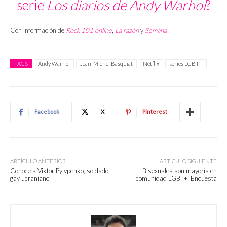
serie
Los diarios de Andy Warhol
?
Con información de
Rock 101 online
,
La razón
y
Semana
TAGS
Andy Warhol
Jean-Michel Basquiat
Netflix
series LGBT+
Facebook
X
Pinterest
ARTÍCULO ANTERIOR
ARTÍCULO SIGUIENTE
Conoce a Viktor Pylypenko, soldado
Bisexuales son mayoría en
gay ucraniano
comunidad LGBT+: Encuesta