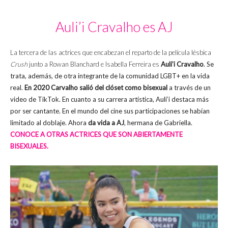
Auli’i Cravalho es AJ
La tercera de las actrices que encabezan el reparto de la película lésbica
Crush
junto a Rowan Blanchard e Isabella Ferreira es
Auli’i Cravalho
. Se
trata, además, de otra integrante de la comunidad LGBT+ en la vida
real.
En 2020 Carvalho salió del clóset como bisexual
a través de un
video de TikTok. En cuanto a su carrera artística, Auli’i destaca más
por ser cantante. En el mundo del cine sus participaciones se habían
limitado al doblaje. Ahora
da vida a AJ
, hermana de Gabriella.
CONOCE A OTRAS ACTRICES QUE SON ABIERTAMENTE
BISEXUALES.