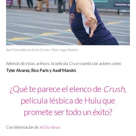
Auli’i Carvalho es AJ en
Crush.
/ Foto: Jugo Mobile
Además de estas actrices, la película
Crush
cuenta con actores como
Tyler Alvarez, Rico Paris y
Aasif Mandvi
.
¿Qué te parece el elenco de
Crush,
película lésbica de Hulu que
promete ser todo un éxito?
Con información de
Al Día News