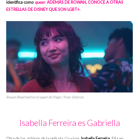
identifica como
queer
.
ADEMÁS DE ROWAN, CONOCE A OTRAS
ESTRELLAS DE DISNEY QUE SON LGBT+.
Rowan Blanchard en el papel de Paige / Foto:
Ebierzo
Isabella Ferreira es Gabriella
Otra de las actrices de la película
Crush
es
Isabella Ferreira
. Ella no