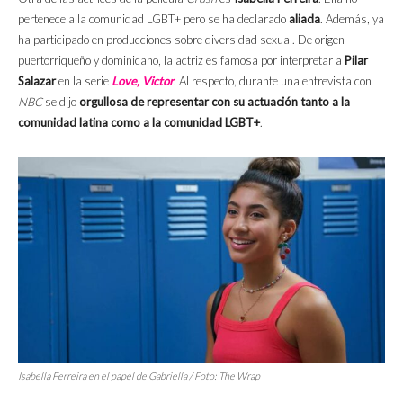
pertenece a la comunidad LGBT+ pero se ha declarado
aliada
. Además, ya
ha participado en producciones sobre diversidad sexual. De origen
puertorriqueño y dominicano, la actriz es famosa por interpretar a
Pilar
Salazar
en la serie
Love, Victor
. Al respecto, durante una entrevista con
NBC
se dijo
orgullosa de representar con su actuación tanto a la
comunidad latina como a la comunidad LGBT+
.
Isabella Ferreira en el papel de Gabriella / Foto:
The Wrap