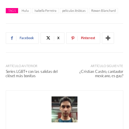
TAGS
Hulu
Isabella Ferreira
películas lésbicas
Rowan Blanchard
Facebook
X
Pinterest
ARTÍCULO ANTERIOR
ARTÍCULO SIGUIENTE
Series LGBT+ con las salidas del
¿Cristian Castro, cantautor
clóset más bonitas
mexicano, es gay?