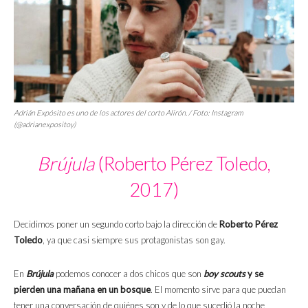
Adrián Expósito es uno de los actores del corto
Alirón
. / Foto: Instagram
(@adrianexpositoy)
Brújula
(Roberto Pérez Toledo,
2017)
Decidimos poner un segundo corto bajo la dirección de
Roberto Pérez
Toledo
, ya que casi siempre sus protagonistas son gay.
En
Brújula
podemos conocer a dos chicos que son
boy scouts
y se
pierden una mañana en un bosque
. El momento sirve para que puedan
tener una conversación de quiénes son y de lo que sucedió la noche