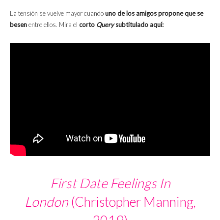
La tensión se vuelve mayor cuando
uno de los amigos propone que se
besen
entre ellos. Mira el
corto
Query
subtitulado aquí:
First Date Feelings In
London
(Christopher Manning,