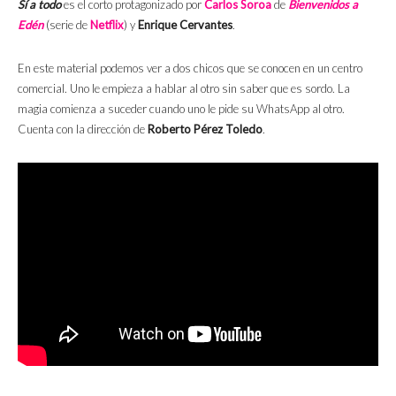
Sí a todo
es el corto protagonizado por
Carlos Soroa
de
Bienvenidos a
Edén
(serie de
Netflix
) y
Enrique Cervantes
.
En este material podemos ver a dos chicos que se conocen en un centro
comercial. Uno le empieza a hablar al otro sin saber que es sordo. La
magia comienza a suceder cuando uno le pide su WhatsApp al otro.
Cuenta con la dirección de
Roberto Pérez Toledo
.