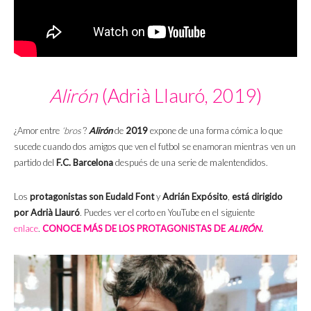
Alirón
(Adrià Llauró, 2019)
¿Amor entre
‘bros’
?
Alirón
de
2019
expone de una forma cómica lo que
sucede cuando dos amigos que ven el futbol se enamoran mientras ven un
partido del
F.C. Barcelona
después de una serie de malentendidos.
Los
protagonistas son
Eudald Font
y
Adrián Expósito
,
está dirigido
por Adrià Llauró
. Puedes ver el corto en YouTube en el siguiente
enlace
.
CONOCE MÁS DE LOS PROTAGONISTAS DE
ALIRÓN.