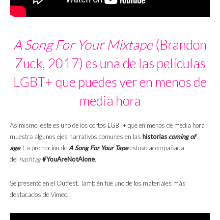
A Song For Your Mixtape
(Brandon
Zuck, 2017) es una de las películas
LGBT+ que puedes ver en menos de
media hora
Asimismo, este es uno de los cortos LGBT+ que en menos de media hora
muestra algunos ejes narrativos comunes en las
historias
coming of
age
.
La promoción de
A Song For Your Tape
estuvo acompañada
del
hashtag
#YouAreNotAlone
.
Se presentó en el Outfest. También fue uno de los materiales más
destacados de Vimeo.