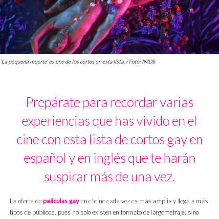
'La pequeña muerte' es uno de los cortos en esta lista. / Foto: IMDb
Prepárate para recordar varias
experiencias que has vivido en el
cine con esta lista de cortos gay en
español y en inglés que te harán
suspirar más de una vez.
La oferta de
películas gay
en el cine cada vez es más amplia y llega a más
tipos de públicos, pues no solo existen en formato de largometraje, sino