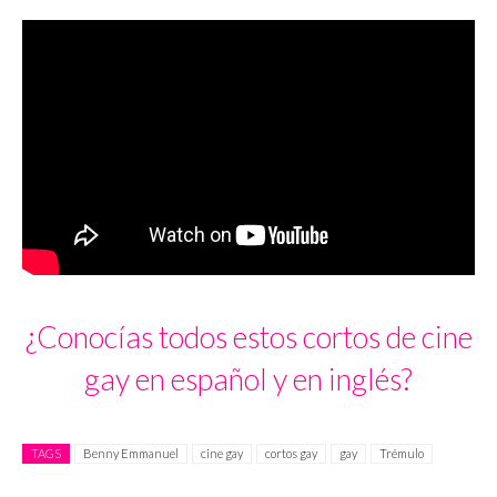
¿Conocías todos estos cortos de cine
gay en español y en inglés?
TAGS
Benny Emmanuel
cine gay
cortos gay
gay
Trémulo