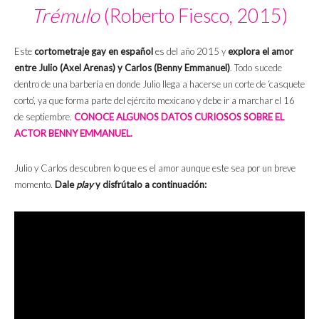
Trémulo
(Roberto Fiesco, 2015)
Este
cortometraje gay en español
es del año 2015 y
explora el amor
entre Julio (Axel Arenas) y Carlos (Benny Emmanuel)
. Todo sucede
dentro de una barbería en donde Julio llega a hacerse un corte de ‘casquete
corto’, ya que forma parte del ejército mexicano y debe ir a marchar el 16
de septiembre.
CONOCE ALGUNOS DATOS CURIOSOS SOBRE EL
ACTOR BENNY EMMANUEL.
Julio y Carlos descubren lo que es el amor aunque este sea por un breve
momento.
Dale
play
y disfrútalo a continuación: