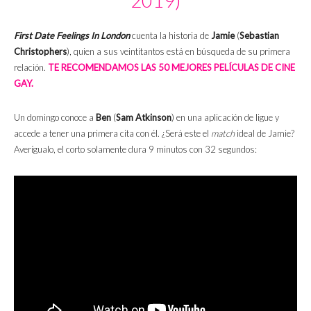
2019)
First Date Feelings In London
cuenta la historia de
Jamie
(
Sebastian
Christophers
), quien a sus veintitantos está en búsqueda de su primera
relación.
TE RECOMENDAMOS LAS 50 MEJORES PELÍCULAS DE CINE
GAY.
Un domingo conoce a
Ben
(
Sam Atkinson
) en una aplicación de ligue y
accede a tener una primera cita con él. ¿Será este el
match
ideal de Jamie?
Averígualo, el corto solamente dura 9 minutos con 32 segundos: