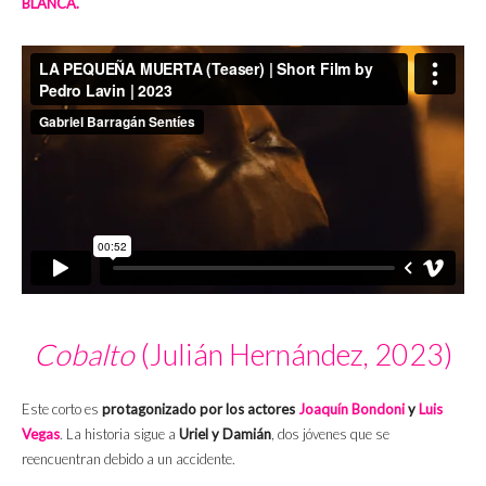
BLANCA.
Cobalto
(Julián Hernández, 2023)
Este corto es
protagonizado por los actores
Joaquín Bondoni
y
Luis
Vegas
. La historia sigue a
Uriel y Damián
, dos jóvenes que se
reencuentran debido a un accidente.