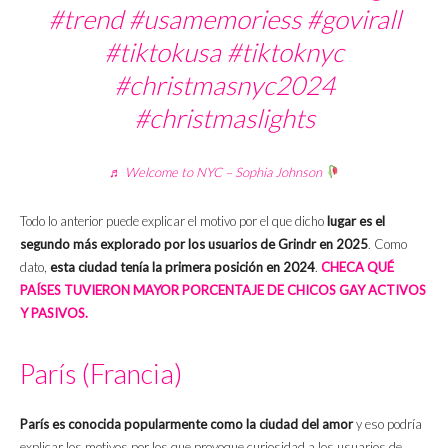
#trend
#usamemoriess
#govirall
#tiktokusa
#tiktoknyc
#christmasnyc2024
#christmaslights
♬ Welcome to NYC – Sophia Johnson
Todo lo anterior puede explicar el motivo por el que dicho
lugar es el
segundo más explorado por los usuarios de Grindr en 2025
. Como
dato,
esta ciudad tenía la primera posición en 2024
.
CHECA QUÉ
PAÍSES TUVIERON MAYOR PORCENTAJE DE CHICOS GAY ACTIVOS
Y PASIVOS.
París (Francia)
París es conocida popularmente como la ciudad del amor
y eso podría
explicar los motivos por los que provoque curiosidad a los usuarios de