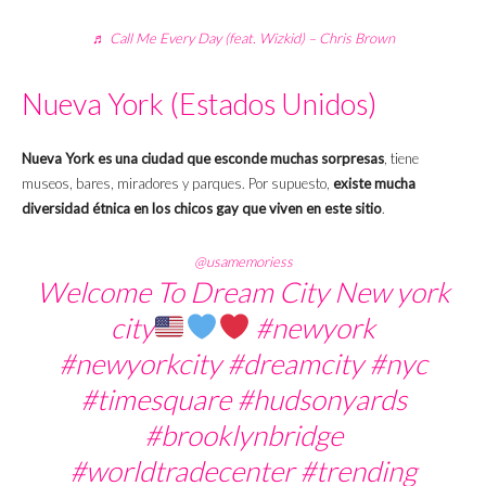
♬ Call Me Every Day (feat. Wizkid) – Chris Brown
Nueva York (Estados Unidos)
Nueva York es una ciudad que esconde muchas sorpresas
, tiene
museos, bares, miradores y parques. Por supuesto,
existe mucha
diversidad étnica en los chicos gay que viven en este sitio
.
@usamemoriess
Welcome To Dream City New york
city
#newyork
#newyorkcity
#dreamcity
#nyc
#timesquare
#hudsonyards
#brooklynbridge
#worldtradecenter
#trending