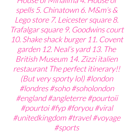
spells 5. Chinatown 6. M&m’s &
Lego store 7. Leicester square 8.
Trafalgar square 9. Goodwins court
10. Shake shack burger 11. Covent
garden 12. Neal’s yard 13. The
British Museum 14. Zizzi italien
restaurant The perfect itinerary!!
(But very sporty lol)
#london
#londres
#soho
#soholondon
#england
#angleterre
#pourtoii
#pourtoi
#fyp
#foryou
#viral
#unitedkingdom
#travel
#voyage
#sports