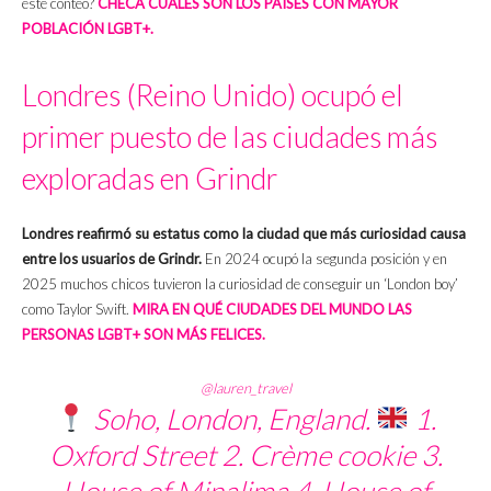
este conteo?
CHECA CUÁLES SON LOS PAÍSES CON MAYOR
POBLACIÓN LGBT+.
Londres (Reino Unido) ocupó el
primer puesto de las ciudades más
exploradas en Grindr
Londres reafirmó su estatus como la ciudad que más curiosidad causa
entre los usuarios de Grindr.
En 2024 ocupó la segunda posición y en
2025 muchos chicos tuvieron la curiosidad de conseguir un ‘London boy’
como Taylor Swift.
MIRA EN QUÉ CIUDADES DEL MUNDO LAS
PERSONAS LGBT+ SON MÁS FELICES.
@lauren_travel
Soho, London, England.
1.
Oxford Street 2. Crème cookie 3.
House of Minalima 4. House of