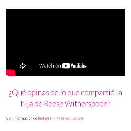
¿Qué opinas de lo que compartió la
hija de Reese Witherspoon?
Con información de
Instagram
,
In Style
y
Variety