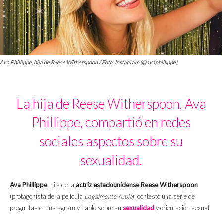
Ava Phillippe, hija de Reese Witherspoon / Foto: Instagram (@avaphillippe)
La hija de Reese Witherspoon, Ava
Phillippe, compartió en redes
sociales aspectos sobre su
sexualidad.
Ava Phillippe
, hija de la
actriz estadounidense Reese Witherspoon
(protagonista de la película
Legalmente rubia
), contestó una serie de
preguntas en Instagram y habló sobre su
sexualidad
y orientación sexual.