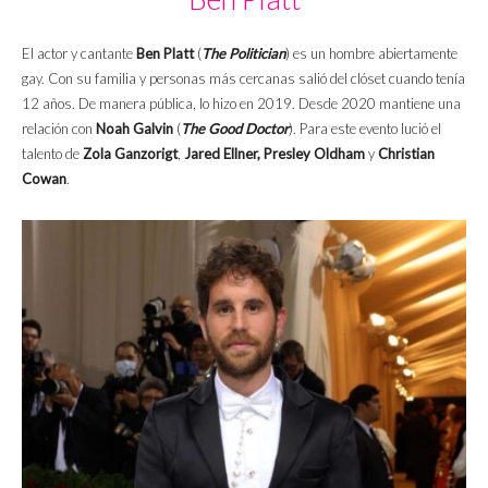
El actor y cantante
Ben Platt
(
The Politician
) es un hombre abiertamente
gay. Con su familia y personas más cercanas salió del clóset cuando tenía
12 años. De manera pública, lo hizo en 2019. Desde 2020 mantiene una
relación con
Noah Galvin
(
The Good Doctor
). Para este evento lució el
talento de
Zola Ganzorigt
,
Jared Ellner,
Presley Oldham
y
Christian
Cowan
.