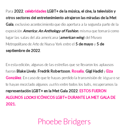
Para
2022
,
celebridades
LGBT+ de la música, el cine, la televisión y
otros sectores del entretenimiento atrajeron las miradas de la Met
Gala
, exclusivo acontecimiento que dio apertura a la segunda parte de la
exposición
America: An Anthology of Fashion
, misma que tomará como
lugar las salas del ala americana (
a
merican wing
) del Museo
Metropolitano de Arte de Nueva York entre el
5 de mayo
y
5 de
septiembre de 2022
.
En esta edición, algunas de las estrellas que se llevaron los aplausos
fueron
Blake Lively
,
Fredrik Robertsson
,
Rosalía
,
Gigi Hadid
y
Eiza
González
.
En caso de que te hayas perdido la transmisión de
Vogue
o se
te hayan mezclado algunos
outfits
entre todos los tuits, recuperamos la
representación LGBT+ en la Met Gala 2022
.
ESTOS FUERON
ALGUNOS
LOOKS
ICÓNICOS LGBT+ DURANTE LA MET GALA DE
2021.
Phoebe Bridgers