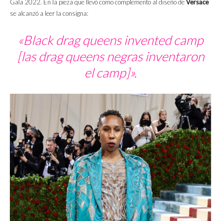
Gala 2022. En la pieza que llevó como complemento al diseño de
Versace
se alcanzó a leer la consigna:
«Black drag queens invented camp
[las drag queens negras inventaron
el camp]».