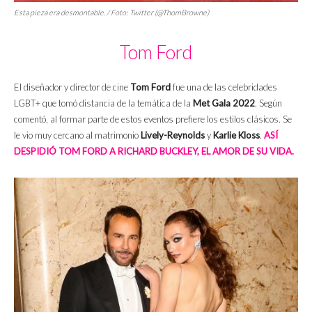
Esta pieza era desmontable. / Foto: Twitter (@ThomBrowne)
Tom Ford
El diseñador y director de cine
Tom Ford
fue una de las celebridades
LGBT+ que tomó distancia de la temática de la
Met Gala 2022
. Según
comentó, al formar parte de estos eventos prefiere los estilos clásicos. Se
le vio muy cercano al matrimonio
Lively-
Reynolds
y
Karlie Kloss
.
ASÍ
DESPIDIÓ TOM FORD A RICHARD BUCKLEY, EL AMOR DE SU VIDA.