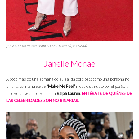
¿Qué piensas de este
outfit
? / Foto: Twitter (@fxshion4)
Janelle Monáe
A poco más de una semana de su salida del clóset como una persona no
binaria,
le
intérprete de
“Make Me Feel”
mostró su gusto por el
glitter
y
modeló un vestido de la firma
Ralph Lauren
.
ENTÉRATE DE QUIÉNES DE
LAS CELEBRIDADES SON NO BINARIAS.