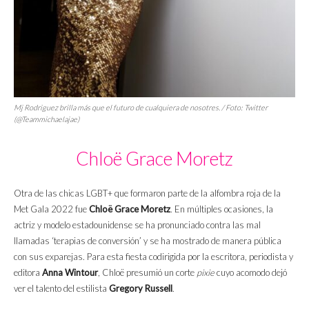
Mj Rodriguez brilla más que el futuro de cualquiera de
nosotres.
/ Foto: Twitter
(@Teammichaelajae)
Chloë Grace Moretz
Otra de las chicas LGBT+ que formaron parte de la alfombra roja de la
Met Gala 2022 fue
Chloë Grace Moretz
. En múltiples ocasiones, la
actriz y modelo estadounidense se ha pronunciado contra las mal
llamadas ‘terapias de conversión’ y se ha mostrado de manera pública
con sus exparejas. Para esta fiesta codirigida por la escritora, periodista y
editora
Anna Wintour
, Chloë presumió un corte
pixie
cuyo acomodo dejó
ver el talento del estilista
Gregory Russell
.