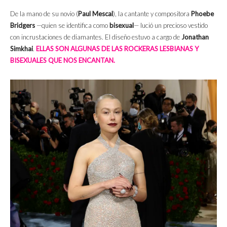
De la mano de su novio (
Paul Mescal
), la cantante y compositora
Phoebe
Bridgers
—quien se identifica como
bisexual
— lució un precioso vestido
con incrustaciones de diamantes. El diseño estuvo a cargo de
Jonathan
Simkhai
.
ELLAS SON ALGUNAS DE LAS ROCKERAS LESBIANAS Y
BISEXUALES QUE NOS ENCANTAN.