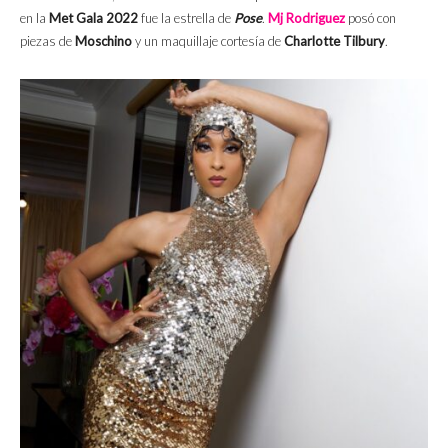
en la
Met Gala 2022
fue la estrella de
Pose
.
Mj Rodriguez
posó con
piezas de
Moschino
y un maquillaje cortesía de
Charlotte Tilbury
.