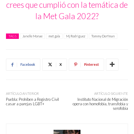
crees que cumplió con la temática de
la Met Gala 2022?
TAGS
Janelle Monae
met gala
Mj Rodriguez
Tommy Dorfman
Facebook
X
Pinterest
ARTÍCULO ANTERIOR
ARTÍCULO SIGUIENTE
Puebla: Prohíben a Registro Civil
Instituto Nacional de Migración
casar a parejas LGBT+
opera con homofobia, transfobia y
serofobia