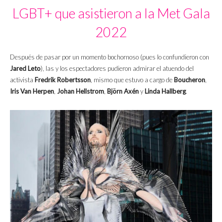
LGBT+ que asistieron a la Met Gala
2022
Después de pasar por un momento bochornoso (pues lo confundieron con
Jared Leto
), las y los espectadores pudieron admirar el atuendo del
activista
Fredrik Robertsson
, mismo que estuvo a cargo de
Boucheron
,
Iris Van Herpen
,
Johan Hellstrom
,
Björn Axén
y
Linda Hallberg
.