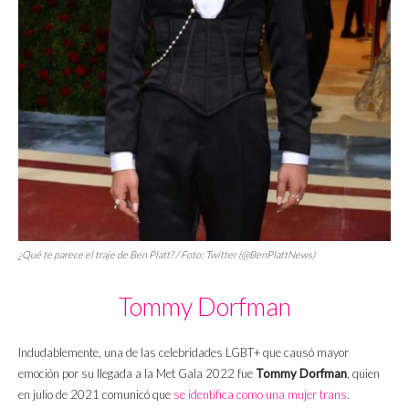
¿Qué te parece el traje de Ben Platt? / Foto: Twitter (@BenPlattNews)
Tommy Dorfman
Indudablemente, una de las celebridades LGBT+ que causó mayor
emoción por su llegada a la Met Gala 2022 fue
Tommy Dorfman
, quien
en julio de 2021 comunicó que
se identifica como una mujer trans
.