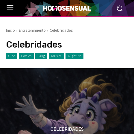
Inicio
Entretenimiento
Celebridades
Celebridades
Cine
Comics
Drag
Música
Nightlife
CELEBRIDADES