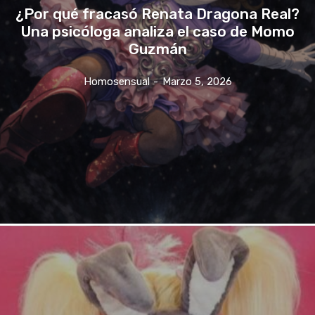
¿Por qué fracasó Renata Dragona Real?
Una psicóloga analiza el caso de Momo
Guzmán
Homosensual
-
Marzo 5, 2026