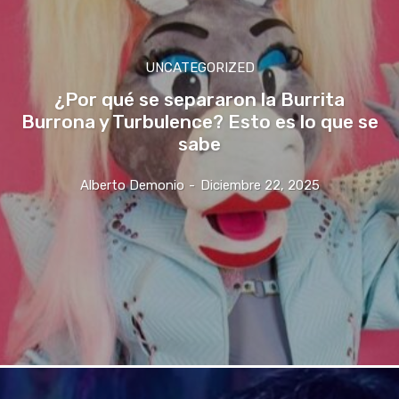
UNCATEGORIZED
¿Por qué se separaron la Burrita
Burrona y Turbulence? Esto es lo que se
sabe
Alberto Demonio
-
Diciembre 22, 2025