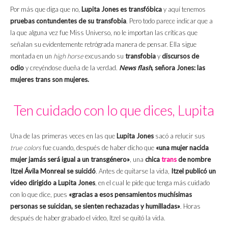
Por más que diga que no,
Lupita Jones es transfóbica
y aquí tenemos
pruebas contundentes de su transfobia
. Pero todo parece indicar que a
la que alguna vez fue Miss Universo, no le importan las críticas que
señalan su evidentemente retrógrada manera de pensar. Ella sigue
montada en un
high horse
excusando su
transfobia
y
discursos de
odio
y creyéndose dueña de la verdad.
News flash
, señora Jones: las
mujeres trans son mujeres.
Ten cuidado con lo que dices, Lupita
Una de las primeras veces en las que
Lupita Jones
sacó a relucir sus
true colors
fue cuando, después de haber dicho que
«una mujer nacida
mujer jamás será igual a un transgénero»
, una
chica
trans
de nombre
Itzel Ávila Monreal se suicidó
. Antes de quitarse la vida,
Itzel publicó un
video dirigido a Lupita Jones
, en el cual le pide que tenga más cuidado
con lo que dice, pues
«gracias a esos pensamientos muchísimas
personas se suicidan, se sienten rechazadas y humilladas»
. Horas
después de haber grabado el video, Itzel se quitó la vida.