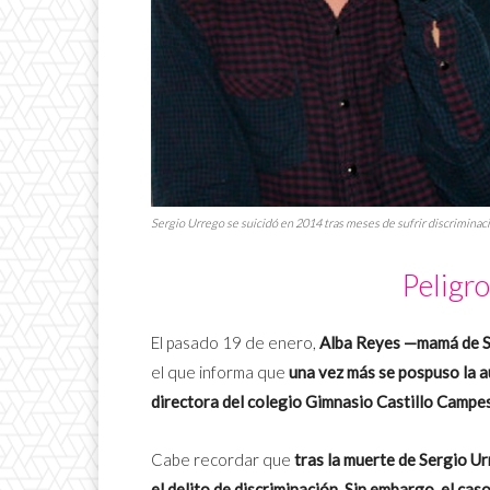
Sergio Urrego se suicidó en 2014 tras meses de sufrir discriminació
Peligr
El pasado 19 de enero,
Alba Reyes —mamá de 
el que informa que
una vez más se pospuso la a
directora del colegio Gimnasio Castillo Campes
Cabe recordar que
tras la muerte de Sergio Ur
el delito de discriminación. Sin embargo, el ca