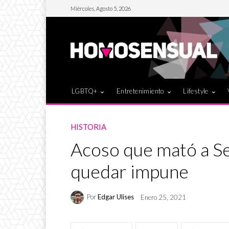
Miércoles, Agosto 5, 2026
LGBTQ+
Entretenimiento
Lifestyle
HISTORIA
Acoso que mató a Se
quedar impune
Por
Edgar Ulises
Enero 25, 2021