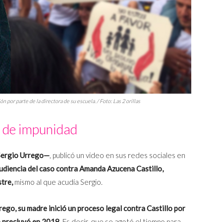
n por parte de la directora de su escuela. / Foto:
Las 2 orillas
o de impunidad
Sergio Urrego—
, publicó un video en sus redes sociales en
udiencia del caso contra Amanda Azucena Castillo,
tre,
mismo al que acudía Sergio.
rego, su madre inició un proceso legal contra Castillo por
so precluyó en 2018.
Es decir, que se agotó el tiempo para