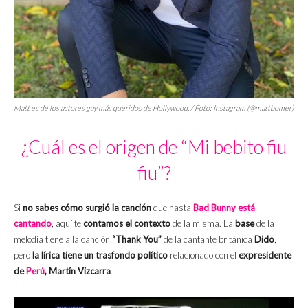
Matt es de los actores gay más queridos de Hollywood. / Foto: Instagram (@mattbomer)
¿Cuál es el origen de “Mi bebito fiu
fiu”?
Si
no sabes cómo surgió la canción
que hasta
Bad Bunny está
cantando
, aquí te
contamos el contexto
de la misma. La
base
de la
melodía tiene a la canción
“Thank You”
de la cantante británica
Dido
,
pero
la lírica tiene un trasfondo político
relacionado con el
expresidente
de
Perú
, Martín Vizcarra
.