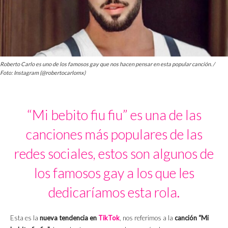
Roberto Carlo es uno de los famosos gay que nos hacen pensar en esta popular canción. /
Foto: Instagram (@robertocarlomx)
“Mi bebito fiu fiu” es una de las
canciones más populares de las
redes sociales, estos son algunos de
los famosos gay a los que les
dedicaríamos esta rola.
Esta es la
nueva tendencia en
TikTok
, nos referimos a la
canción “Mi