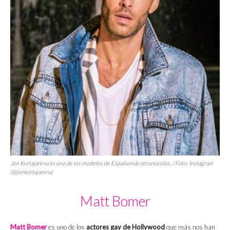
Jon Kortajarena es uno de los modelos de España más reconocidos. / Foto: Instagram
(@jonkortajarena)
Matt Bomer
Matt Bomer
es uno de los
actores gay de Hollywood
que más nos han