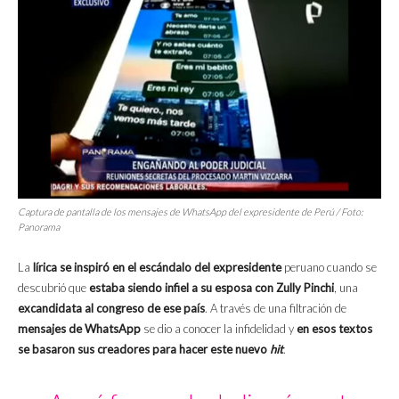
Captura de pantalla de los mensajes de WhatsApp del expresidente de Perú / Foto:
Panorama
La
lírica se inspiró en el escándalo del expresidente
peruano cuando se
descubrió que
estaba siendo infiel a su esposa con Zully Pinchi
, una
excandidata al congreso de ese país
. A través de una filtración de
mensajes de
WhatsApp
se dio a conocer la infidelidad y
en esos textos
se basaron sus creadores para hacer este nuevo
hit
.