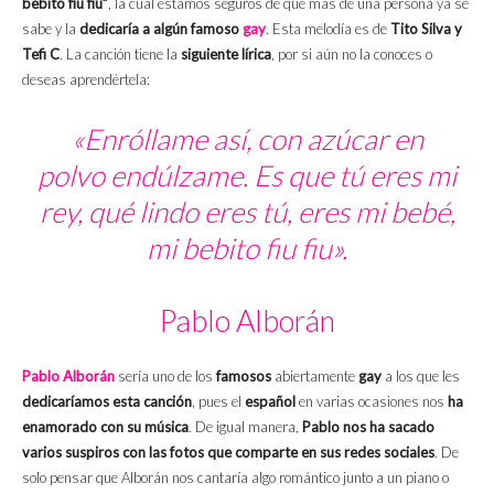
bebito fiu fiu”
, la cual estamos seguros de que más de una persona ya se
sabe y la
dedicaría a algún famoso
gay
. Esta melodía es de
Tito Silva y
Tefi C
. La canción tiene la
siguiente lírica
, por si aún no la conoces o
deseas aprendértela:
«Enróllame así, con azúcar en
polvo endúlzame. Es que tú eres mi
rey, qué lindo eres tú, eres mi bebé,
mi bebito fiu fiu».
Pablo Alborán
Pablo Alborán
sería uno de los
famosos
abiertamente
gay
a los que les
dedicaríamos esta canción
, pues el
español
en varias ocasiones nos
ha
enamorado con su música
. De igual manera,
Pablo nos ha sacado
varios suspiros con las fotos que comparte en sus redes sociales
. De
solo pensar que Alborán nos cantaría algo romántico junto a un piano o