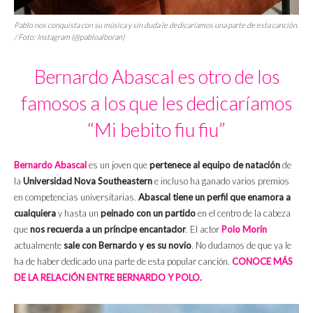
Pablo nos conquista con su música y sin duda le dedicaríamos una parte de esta canción.
/ Foto: Instagram (@pabloalboran)
Bernardo Abascal es otro de los
famosos a los que les dedicaríamos
“Mi bebito fiu fiu”
Bernardo Abascal
es un joven que
pertenece al equipo de natación
de
la
Universidad Nova Southeastern
e incluso ha ganado varios premios
en competencias universitarias.
Abascal tiene un perfil que enamora a
cualquiera
y hasta un
peinado con un partido
en el centro de la cabeza
que
nos recuerda a un príncipe encantador
. El actor
Polo Morín
actualmente
sale con Bernardo y es su novio
. No dudamos de que ya le
ha de haber dedicado una parte de esta popular canción.
CONOCE MÁS
DE LA RELACIÓN ENTRE BERNARDO Y POLO.