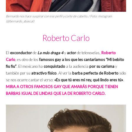
Bernardo nos hace suspirar con ese perfil y corte de cabello. / Foto: Instagram
(@bernardo_abascal)
Roberto Carlo
El
exconductor
de
La más draga 4
y
actor
de telenovelas,
Roberto
Carlo
, es otro de los
famosos gay a los que les cantaríamos “Mi bebito
fiu fiu”
. El mexicano ha
conquistado
a la audiencia
por su carisma
y
también por su
atractivo físico
. Al ver la
barba perfecta de Roberto
sólo
se nos ocurre cantar el verso:
«Es que tú eres mi rey, qué lindo eres tú»
.
MIRA A OTROS FAMOSOS GAY QUE AMARÁS PORQUE TIENEN
BARBAS IGUAL DE LINDAS QUE LA DE ROBERTO CARLO.