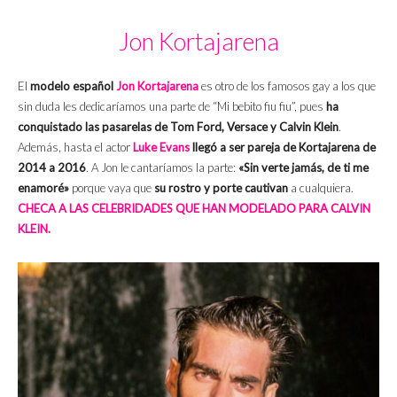
Jon Kortajarena
El
modelo
español
Jon Kortajarena
es otro de los famosos gay a los que
sin duda les dedicaríamos una parte de “Mi bebito fiu fiu”, pues
ha
conquistado las pasarelas de Tom Ford, Versace y Calvin Klein
.
Además, hasta el actor
Luke Evans
llegó a ser pareja de Kortajarena de
2014 a 2016
. A Jon le cantaríamos la parte:
«Sin verte jamás, de ti me
enamoré»
porque vaya que
su rostro y porte cautivan
a cualquiera.
CHECA A LAS CELEBRIDADES QUE HAN MODELADO PARA CALVIN
KLEIN.