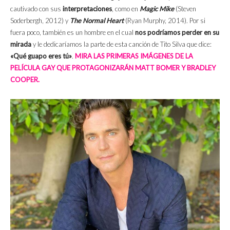
cautivado con sus
interpretaciones
, como en
Magic Mike
(Steven
Soderbergh, 2012) y
The Normal Heart
(Ryan Murphy, 2014). Por si
fuera poco, también es un hombre en el cual
nos podríamos perder en su
mirada
y le dedicaríamos la parte de esta canción de Tito Silva que dice:
«Qué guapo eres tú»
.
MIRA LAS PRIMERAS IMÁGENES DE LA
PELÍCULA GAY QUE PROTAGONIZARÁN MATT BOMER Y BRADLEY
COOPER.