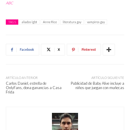
ABC
TAGS
aliados lgbt
Anne Rice
literatura gay
vampiros gay
Facebook
X
Pinterest
ARTÍCULO ANTERIOR
ARTÍCULO SIGUIENTE
Carlos Daniel, estrella de
Publicidad de Baby Alive incluye a
OnlyFans, dona ganancias a Casa
niños que juegan con muñecas
Frida