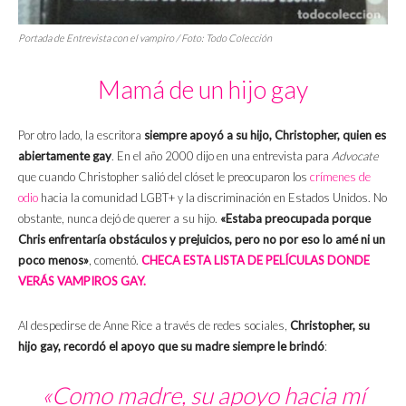
Portada de
Entrevista con el vampiro
/ Foto: Todo Colección
Mamá de un hijo gay
Por otro lado, la escritora
siempre apoyó a su hijo, Christopher, quien es
abiertamente gay
. En el año 2000 dijo en una entrevista para
Advocate
que cuando Christopher salió del clóset le preocuparon los
crímenes de
odio
hacia la comunidad LGBT+ y la discriminación en Estados Unidos. No
obstante, nunca dejó de querer a su hijo.
«Estaba preocupada porque
Chris enfrentaría obstáculos y prejuicios, pero no por eso lo amé ni un
poco menos»
, comentó.
CHECA ESTA LISTA DE PELÍCULAS DONDE
VERÁS VAMPIROS GAY.
Al despedirse de Anne Rice a través de redes sociales,
Christopher, su
hijo gay, recordó el apoyo que su madre siempre le brindó
:
«Como madre, su apoyo hacia mí