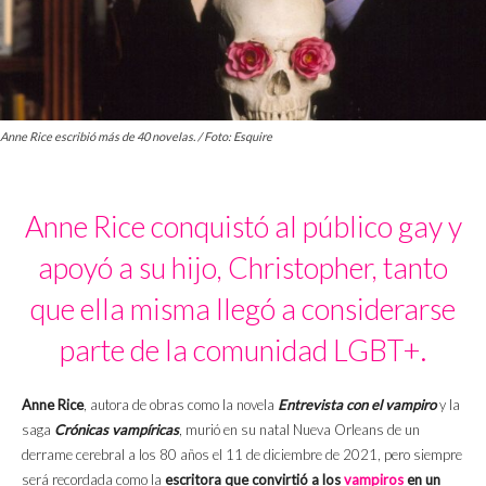
Anne Rice escribió más de 40 novelas. / Foto: Esquire
Anne Rice conquistó al público gay y
apoyó a su hijo, Christopher, tanto
que ella misma llegó a considerarse
parte de la comunidad LGBT+.
Anne Rice
, autora de obras como la novela
Entrevista con el vampiro
y la
saga
Crónicas vampíricas
, murió en su natal Nueva Orleans de un
derrame cerebral a los 80 años el 11 de diciembre de 2021, pero siempre
será recordada como la
escritora que convirtió a los
vampiros
en un