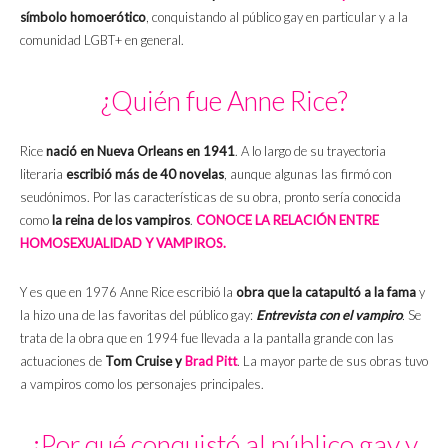
símbolo homoerótico
, conquistando al público gay en particular y a la
comunidad LGBT+ en general.
¿Quién fue Anne Rice?
Rice
nació en Nueva Orleans en 1941
. A lo largo de su trayectoria
literaria
escribió más de 40 novelas
, aunque algunas las firmó con
seudónimos. Por las características de su obra, pronto sería conocida
como
la reina de los vampiros
.
CONOCE LA RELACIÓN ENTRE
HOMOSEXUALIDAD Y VAMPIROS.
Y es que en 1976 Anne Rice escribió la
obra que la catapultó a la fama
y
la hizo una de las favoritas del público gay:
Entrevista con el vampiro
.
Se
trata de la obra que en 1994 fue llevada a la pantalla grande con las
actuaciones de
Tom Cruise y
Brad Pitt
. La mayor parte de sus obras tuvo
a vampiros como los personajes principales.
¿Por qué conquistó al público gay y