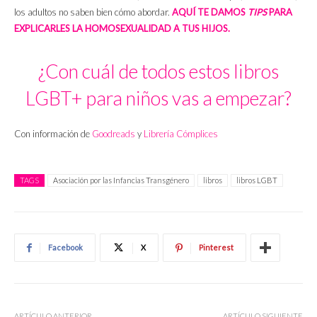
los adultos no saben bien cómo abordar.
AQUÍ TE DAMOS
TIPS
PARA
EXPLICARLES LA HOMOSEXUALIDAD A TUS HIJOS.
¿Con cuál de todos estos libros
LGBT+ para niños vas a empezar?
Con información de
Goodreads
y
Librería Cómplices
TAGS
Asociación por las Infancias Transgénero
libros
libros LGBT
Facebook
X
Pinterest
ARTÍCULO ANTERIOR
ARTÍCULO SIGUIENTE