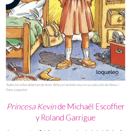
Todos los niños deberían de tener ‘
Billy y el vestido rosa
‘ en su colección de libros. /
Foto: Loqueleo
Princesa Kevin
de Michaël Escoffier
y Roland Garrigue