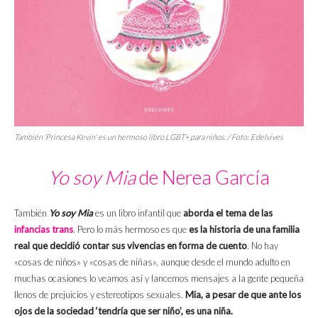
También ‘
Princesa Kevin
‘ es un hermoso libro LGBT+ para niños. / Foto: Edelvives
Yo soy Mia
de Nerea García
También
Yo soy Mia
es un libro infantil que
aborda el tema de las
infancias trans
. Pero lo más hermoso es que
es la historia de una familia
real que decidió contar sus vivencias en forma de cuento
. No hay
«cosas de niños» y «cosas de niñas», aunque desde el mundo adulto en
muchas ocasiones lo veamos así y lancemos mensajes a la gente pequeña
llenos de prejuicios y estereotipos sexuales.
Mia, a pesar de que ante los
ojos de la sociedad ‘tendría que ser niño’, es una niña.