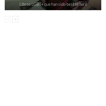
Libros LGBT+ que han sido best sellers