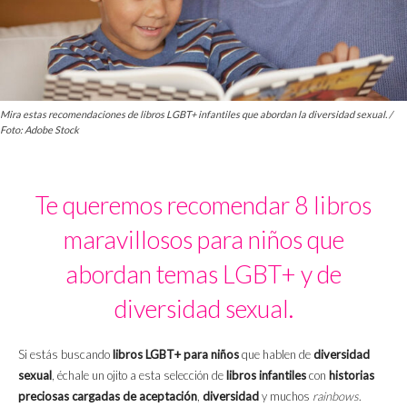
Mira estas recomendaciones de libros LGBT+ infantiles que abordan la diversidad sexual. /
Foto: Adobe Stock
Te queremos recomendar 8 libros
maravillosos para niños que
abordan temas LGBT+ y de
diversidad sexual.
Si estás buscando
libros LGBT+ para niños
que hablen de
diversidad
sexual
, échale un ojito a esta selección de
libros infantiles
con
historias
preciosas cargadas de aceptación
,
diversidad
y muchos
rainbows
.