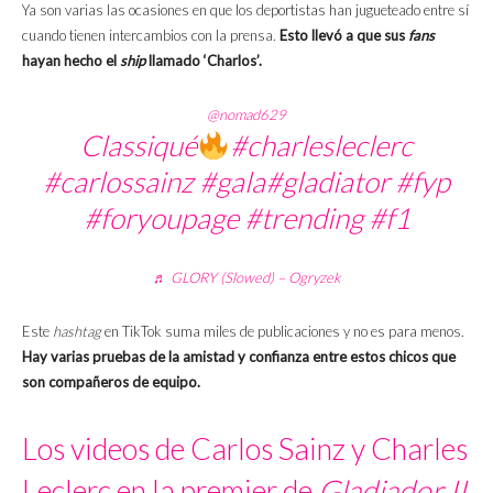
Ya son varias las ocasiones en que los deportistas han jugueteado entre sí
cuando tienen intercambios con la prensa.
Esto llevó a que sus
fans
hayan hecho el
ship
llamado ‘Charlos’.
@nomad629
Classiqué
#charlesleclerc
#carlossainz
#gala
#gladiator
#fyp
#foryoupage
#trending
#f1
♬ GLORY (Slowed) – Ogryzek
Este
hashtag
en TikTok suma miles de publicaciones y no es para menos.
Hay varias pruebas de la amistad y confianza entre estos chicos que
son compañeros de equipo.
Los videos de Carlos Sainz y Charles
Leclerc en la premier de
Gladiador II