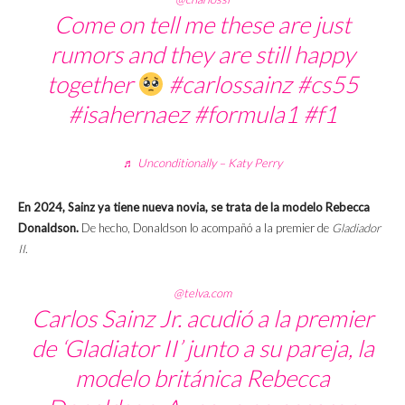
Come on tell me these are just
rumors and they are still happy
together
#carlossainz
#cs55
#isahernaez
#formula1
#f1
♬ Unconditionally – Katy Perry
En 2024, Sainz ya tiene nueva novia, se trata de la modelo Rebecca
Donaldson.
De hecho, Donaldson lo acompañó a la premier de
Gladiador
II
.
@telva.com
Carlos Sainz Jr. acudió a la premier
de ‘Gladiator II’ junto a su pareja, la
modelo británica Rebecca