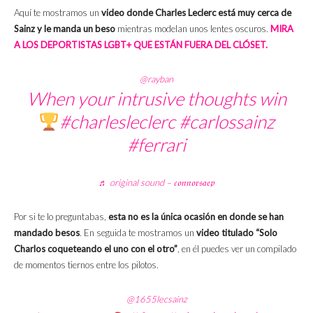
Aquí te mostramos un
video donde Charles Leclerc está muy cerca de
Sainz y le manda un beso
mientras modelan unos lentes oscuros.
MIRA
A LOS DEPORTISTAS LGBT+ QUE ESTÁN FUERA DEL CLÓSET.
@rayban
When your intrusive thoughts win
#charlesleclerc
#carlossainz
#ferrari
♬ original sound – 𝔠𝔬𝔫𝔫𝔬𝔯𝔰𝔞𝔢𝔭
Por si te lo preguntabas,
esta no es la única ocasión en donde se han
mandado besos
. En seguida te mostramos un
video titulado “Solo
Charlos coqueteando el uno con el otro”
, en él puedes ver un compilado
de momentos tiernos entre los pilotos.
@1655lecsainz