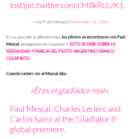
lost)
pic.twitter.com/cM8kRLLzK1
— nita ⁵⁵ (@chiliway55)
November 13, 2024
En su paso por la alfombra roja,
los pilotos se encontraron con Paul
Mescal
, protagonista de
Gladiador II
.
ESTO SE SABE SOBRE LA
SEXUALIDAD Y PAREJA DEL PILOTO ARGENTINO FRANCO
COLAPINTO.
Cuando Leclerc vio al Mescal dijo:
«Él es el gladiador real».
Paul Mescal, Charles Leclerc and
Carlos Sainz at the ‘Gladiator ll’
global premiere.