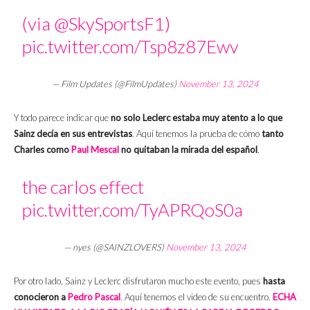
(via
@SkySportsF1
)
pic.twitter.com/Tsp8z87Ewv
— Film Updates (@FilmUpdates)
November 13, 2024
Y todo parece indicar que
no solo Leclerc estaba muy atento a lo que
Sainz decía en sus entrevistas
. Aquí tenemos la prueba de cómo
tanto
Charles como
Paul Mescal
no quitaban la mirada del español
.
the carlos effect
pic.twitter.com/TyAPRQoS0a
— nyes (@SAINZLOVERS)
November 13, 2024
Por otro lado, Sainz y Leclerc disfrutaron mucho este evento, pues
hasta
conocieron a
Pedro Pascal
. Aquí tenemos el video de su encuentro.
ECHA