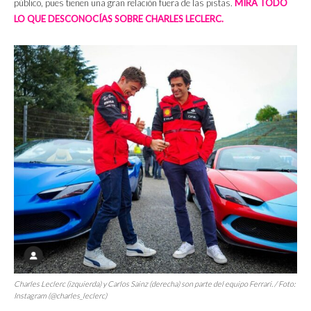
público, pues tienen una gran relación fuera de las pistas.
MIRA TODO
LO QUE DESCONOCÍAS SOBRE CHARLES LECLERC.
Charles Leclerc (izquierda) y Carlos Sainz (derecha) son parte del equipo Ferrari. / Foto:
Instagram (@charles_leclerc)