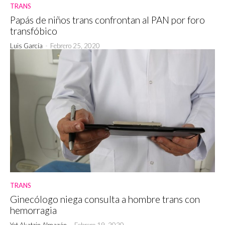
TRANS
Papás de niños trans confrontan al PAN por foro
transfóbico
Luis García
-
Febrero 25, 2020
TRANS
Ginecólogo niega consulta a hombre trans con
hemorragia
Yet Akatzin Almazán
-
Febrero 19, 2020