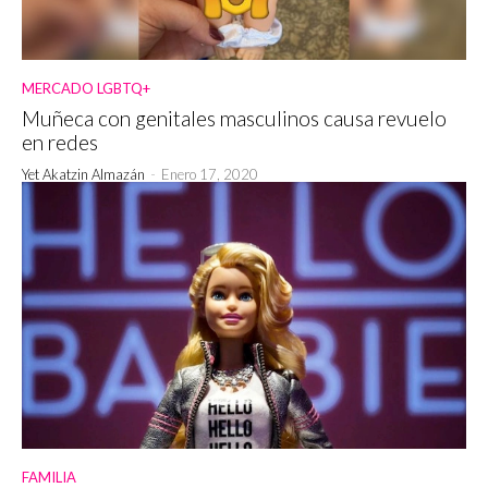
MERCADO LGBTQ+
Muñeca con genitales masculinos causa revuelo
en redes
Yet Akatzin Almazán
-
Enero 17, 2020
FAMILIA