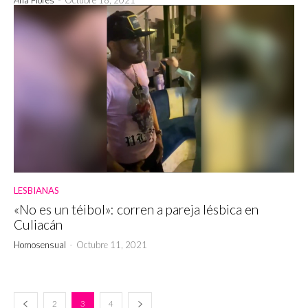
LESBIANAS
«No es un téibol»: corren a pareja lésbica en
Culiacán
Homosensual
-
Octubre 11, 2021
2
3
4