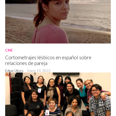
CINE
Cortometrajes lésbicos en español sobre
relaciones de pareja
Edgar Ulises
-
Enero 14, 2022