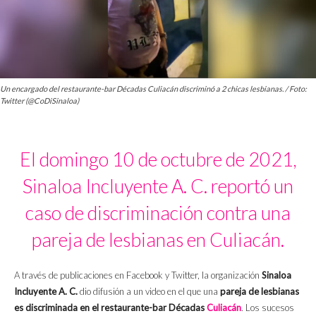
Un encargado del restaurante-bar Décadas Culiacán discriminó a 2 chicas lesbianas. / Foto:
Twitter (@CoDiSinaloa)
El domingo 10 de octubre de 2021,
Sinaloa Incluyente A. C. reportó un
caso de discriminación contra una
pareja de lesbianas en Culiacán.
A través de publicaciones en Facebook y Twitter, la organización
Sinaloa
Incluyente A. C.
dio difusión a un video en el que una
pareja de lesbianas
es discriminada en el restaurante-bar Décadas
Culiacán
. Los sucesos