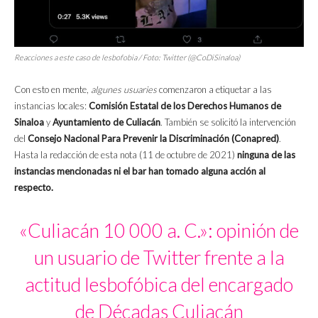
Reacciones a este caso de lesbofobia / Foto: Twitter (@CoDiSinaloa)
Con esto en mente,
algunes
usuaries
comenzaron a etiquetar a las
instancias locales:
Comisión Estatal de los Derechos Humanos de
Sinaloa
y
Ayuntamiento de Culiacán
. También se solicitó la intervención
del
Consejo Nacional Para Prevenir la Discriminación (Conapred)
.
Hasta la redacción de esta nota (11 de octubre de 2021)
ninguna de las
instancias mencionadas ni el bar han tomado alguna acción al
respecto.
«Culiacán 10 000 a. C.»: opinión de
un usuario de Twitter frente a la
actitud lesbofóbica del encargado
de Décadas Culiacán