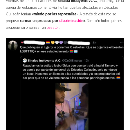
Además de las publicaciones de
Sinaloa Incluyente A. C.
, una amiga de la
pareja de lesbianas comentó vía Twitter que las afectadas en Décadas
Culiacán tenían
«miedo por las represalias
». A través de esta red se
propuso
«armar un proceso por
discriminación
»
. También hubo quienes
propusieron organizar un
besatón
.