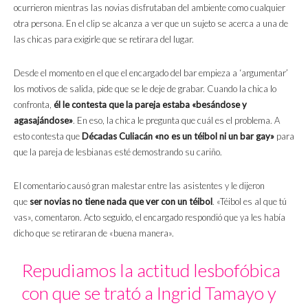
ocurrieron mientras las novias disfrutaban del ambiente como cualquier
otra persona. En el clip se alcanza a ver que un sujeto se acerca a una de
las chicas para exigirle que se retirara del lugar.
Desde el momento en el que el encargado del bar empieza a ‘argumentar’
los motivos de salida, pide que se le deje de grabar. Cuando la chica lo
confronta,
él le contesta que la pareja estaba «besándose y
agasajándose»
. En eso, la chica le pregunta que cuál es el problema. A
esto contesta que
Décadas Culiacán «no es un téibol ni un bar gay»
para
que la pareja de lesbianas esté demostrando su cariño.
El comentario causó gran malestar entre las asistentes y le dijeron
que
ser novias no tiene nada que ver con un téibol
. «Téibol es al que tú
vas», comentaron. Acto seguido, el encargado respondió que ya les había
dicho que se retiraran de «buena manera».
Repudiamos la actitud lesbofóbica
con que se trató a Ingrid Tamayo y