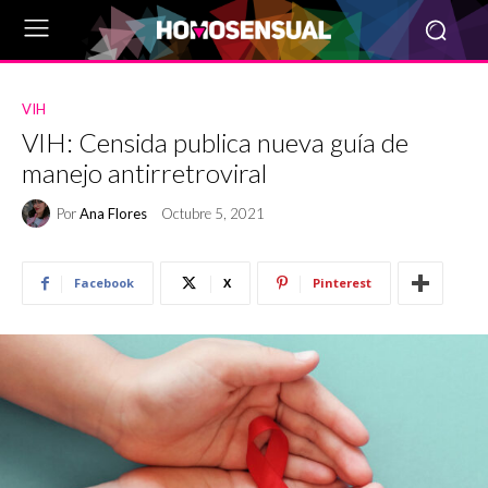
VIH
VIH: Censida publica nueva guía de
manejo antirretroviral
Por
Ana Flores
Octubre 5, 2021
Facebook
X
Pinterest