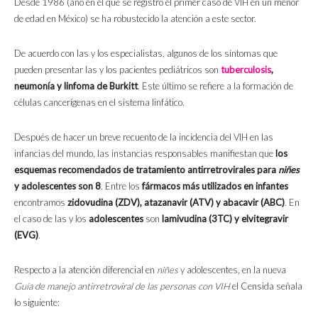
Desde 1986 (año en el que se registró el primer caso de VIH en un menor
de edad en México) se ha robustecido la atención a este sector.
De acuerdo con las y los especialistas, algunos de los síntomas que
pueden presentar las y los pacientes pediátricos son
tuberculosis
,
neumonía y linfoma de Burkitt
. Este último se refiere a la formación de
células cancerígenas en el sistema linfático.
Después de hacer un breve recuento de la incidencia del VIH en las
infancias del mundo, las instancias responsables manifiestan que
los
esquemas recomendados de tratamiento antirretrovirales para
niñes
y adolescentes son 8
. Entre los
fármacos más utilizados en infantes
encontramos
zidovudina (ZDV), atazanavir (ATV) y abacavir (ABC)
. En
el caso de las y los
adolescentes
son
lamivudina (3TC) y elvitegravir
(EVG)
.
Respecto a la atención diferencial en
niñes
y adolescentes, en la nueva
Guía de manejo antirretroviral de las personas con VIH
el Censida señala
lo siguiente: