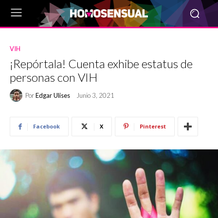
VIH
¡Repórtala! Cuenta exhibe estatus de
personas con VIH
Por
Edgar Ulises
Junio 3, 2021
Facebook
X
Pinterest