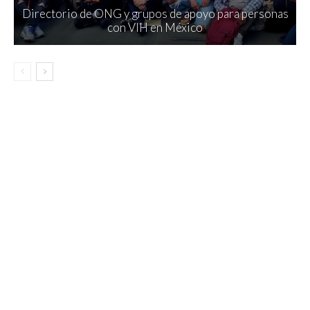
Directorio de ONG y grupos de apoyo para personas
con VIH en México