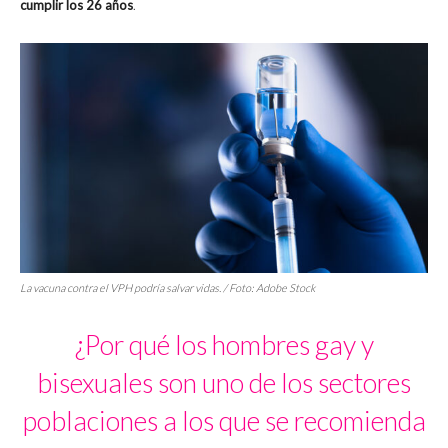
cumplir los 26 años
.
La vacuna contra el VPH podría salvar vidas. / Foto: Adobe Stock
¿Por qué los hombres gay y
bisexuales son uno de los sectores
poblaciones a los que se recomienda