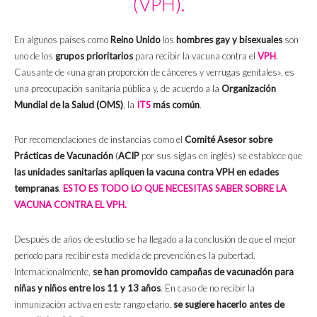
(VPH).
En algunos países como
Reino Unido
los
hombres gay y bisexuales
son
uno de los
grupos prioritarios
para recibir la vacuna contra el
VPH
.
Causante de «una gran proporción de cánceres y verrugas genitales», es
una preocupación sanitaria pública y, de acuerdo a la
Organización
Mundial de la Salud (OMS)
, la
ITS
más común
.
Por recomendaciones de instancias como el
Comité Asesor sobre
Prácticas de Vacunación
(
ACIP
por sus siglas en inglés) se establece que
las unidades sanitarias apliquen la vacuna contra VPH en edades
tempranas
.
ESTO ES TODO LO QUE NECESITAS SABER SOBRE LA
VACUNA CONTRA EL VPH.
Después de años de estudio se ha llegado a la conclusión de que el mejor
periodo para recibir esta medida de prevención es la pubertad.
Internacionalmente,
se han promovido campañas de vacunación para
niñas y niños entre los 11 y 13 años
. En caso de no recibir la
inmunización activa en este rango etario,
se sugiere hacerlo antes de