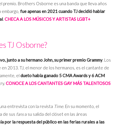
ir el premio. Brothers Osborne es una banda que lleva años
in embargo,
fue apenas en 2021 cuando TJ decidió hablar
al
.
CHECA A LOS MÚSICOS Y ARTISTAS LGBT+
es TJ Osborne?
vo, junto a su hermano John, su primer premio Grammy
. Los
en 2013. TJ, el menor de los hermanos, es el cantante de
viamente, el
dueto había ganado 5 CMA Awards y 6 ACM
ry.
CONOCE A LOS CANTANTES GAY MÁS TALENTOSOS
na entrevista con la revista
Time
. En su momento, el
ta de sus
fans
a su salida del clóset en las áreas
ía por la respuesta del público en las ferias rurales a las