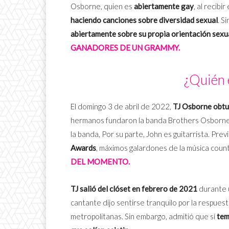
Osborne, quien es
abiertamente gay
, al recib
haciendo canciones sobre diversidad sexual
. S
abiertamente sobre su propia orientación sexu
GANADORES DE UN GRAMMY.
¿Quién 
El domingo 3 de abril de 2022,
TJ Osborne obtu
hermanos fundaron la banda Brothers Osborne 
la banda, Por su parte, John es guitarrista. Pre
Awards
, máximos galardones de la música count
DEL MOMENTO.
TJ
salió del clóset en febrero de 2021
durante u
cantante dijo sentirse tranquilo por la respues
metropolitanas. Sin embargo, admitió que sí
tem