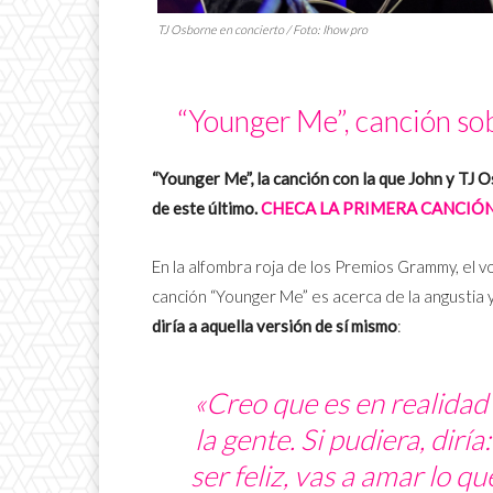
TJ Osborne en concierto / Foto: Ihow pro
“Younger Me”, canción sob
“Younger Me”, la canción con la que John y TJ 
de este último.
CHECA LA PRIMERA CANCIÓN
En la alfombra roja de los Premios Grammy, el 
canción “Younger Me” es acerca de la angustia y
diría a aquella versión de sí mismo
:
«Creo que es en realidad p
la gente. Si pudiera, dirí
ser feliz, vas a amar lo qu