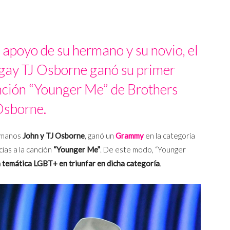
l apoyo de su hermano y su novio, el
gay TJ Osborne ganó su primer
nción “Younger Me” de Brothers
sborne.
ermanos
John y TJ Osborne
, ganó un
Grammy
en la categoría
ias a la canción
“Younger Me”
. De este modo, “Younger
n temática LGBT+ en triunfar en dicha categoría
.