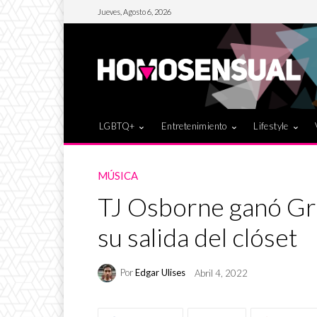
Jueves, Agosto 6, 2026
LGBTQ+
Entretenimiento
Lifestyle
MÚSICA
TJ Osborne ganó Gr
su salida del clóset
Por
Edgar Ulises
Abril 4, 2022