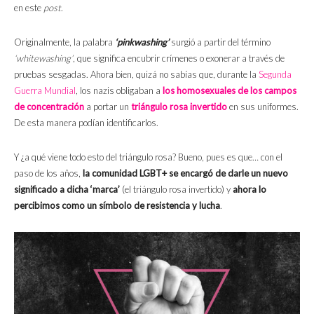
en este
post
.
Originalmente, la palabra
‘pinkwashing’
surgió a partir del término
‘whitewashing’
, que significa encubrir crímenes o exonerar a través de
pruebas sesgadas. Ahora bien, quizá no sabías que, durante la
Segunda
Guerra Mundial
, los nazis obligaban a
los homosexuales de los campos
de concentración
a portar un
triángulo rosa invertido
en sus uniformes.
De esta manera podían identificarlos.
Y ¿a qué viene todo esto del triángulo rosa? Bueno, pues es que… con el
paso de los años,
la comunidad LGBT+ se encargó de darle un nuevo
significado a dicha ‘marca’
(el triángulo rosa invertido) y
ahora lo
percibimos como un símbolo de resistencia y lucha
.