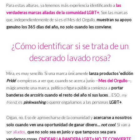
Para estas alturas, ya tenemos más experiencia identificando a
las
verdaderas marcas aliadas de la comunidad LGBT+
. Son las marcas
que, independientemente de si es el Mes del Orgullo,
muestran su apoyo
genuino los 365 días del año, no solo cuando les conviene
.
¿Cómo identificar si se trata de un
descarado lavado rosa?
Mira, es muy sencillo. Si una marca únicamente
lanza productos ‘edición
Pride
‘
o empiezas a ver que, cuando se acerca junio —
Mes del Orgullo
—,
mágicamente una marca, político o figura pública comienza a
portar
banderas de arcoíris cuando el resto del año ni sus luces
… ESO,
my
friend
, es
pinkwashing
o querer engañarnos a las personas
LGBT+
.
Oigan, no. Eso de aprovecharse de la comunidad y
acercarse a nosotros
solo cuando ven una oportunidad de ganar dinero…
not cool
. Si van a
ser
aliados
,
que no solo sea en junio y que tampoco sea para
vendernos cosas
.
ONDEAR LA BANDERA LGBT+ NO TE CONVIERTE