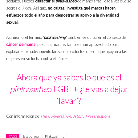
sociales. Puedes
detectar el
pinkwasheo
de manera fácil cada vez que se
acerca el
Pride
. Así que,
no caigas
.
Investiga qué marcas hacen
esfuerzos todo el año para demostrar su apoyo a la diversidad
sexual.
Asimismo, el término
‘pinkwashing’
también se utiliza en el contexto del
cáncer de mama
, pues las marcas también han aprovechado para
explotar este padecimiento lanzando productos que disque apoyan a las
mujeres en su lucha contra el cáncer.
Ahora que ya sabes lo que es el
pinkwashe
o LGBT+ ¿te vas a dejar
‘lavar’?
Con información de
The Conversation
,
Jstor
y
Pressrelations
TAGS
lavado rosa
Pinkwashing