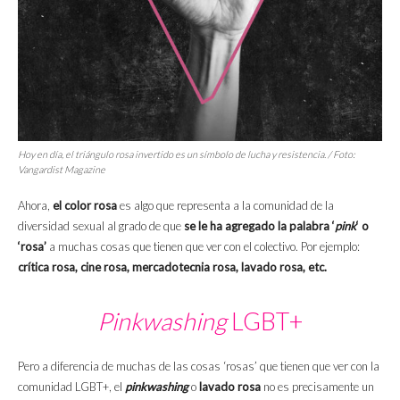
Hoy en día, el triángulo rosa invertido es un símbolo de lucha y resistencia. / Foto:
Vangardist Magazine
Ahora,
el color rosa
es algo que representa a la comunidad de la
diversidad sexual al grado de que
se le ha agregado la palabra ‘
pink
‘ o
‘rosa’
a muchas cosas que tienen que ver con el colectivo. Por ejemplo:
crítica rosa, cine rosa, mercadotecnia rosa, lavado rosa, etc.
Pinkwashing
LGBT+
Pero a diferencia de muchas de las cosas ‘rosas’ que tienen que ver con la
comunidad LGBT+, el
pinkwashing
o
lavado rosa
no es precisamente un