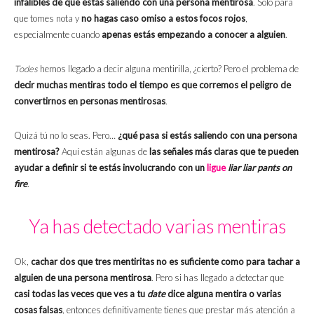
infalibles de que estás saliendo con una persona mentirosa
. Solo para
que tomes nota y
no hagas caso omiso a estos focos rojos
,
especialmente cuando
apenas estás empezando a conocer a alguien
.
Todes
hemos llegado a decir alguna mentirilla, ¿cierto? Pero el problema de
decir muchas mentiras todo el tiempo es que corremos el peligro de
convertirnos en personas mentirosas
.
Quizá tú no lo seas. Pero…
¿qué pasa si estás saliendo con una persona
mentirosa?
Aquí están algunas de
las señales más claras que te pueden
ayudar a definir si te estás involucrando con un
ligue
liar liar pants on
fire
.
Ya has detectado varias mentiras
Ok,
cachar dos que tres mentiritas no es suficiente como para tachar a
alguien de una persona mentirosa
. Pero si has llegado a detectar que
casi todas las veces que ves a tu
date
dice alguna mentira o varias
cosas falsas
, entonces definitivamente tienes que prestar más atención a