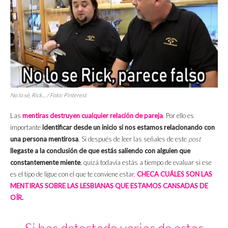
No lo sé, Rick… / Foto: Pinterest
Las
mentiras destruyen cualquier relación de pareja
. Por ello es
importante
identificar desde un inicio si nos estamos relacionando con
una persona mentirosa
. Si después de leer las señales de este
post
llegaste a la conclusión de que estás saliendo con alguien que
constantemente miente
, quizá todavía estás a tiempo de evaluar si ese
es el tipo de ligue con el que te conviene estar.
CHECA CUÁLES SON LAS
MENTIRAS SOBRE LAS LESBIANAS QUE ESTAMOS CANSADAS DE
OÍR.