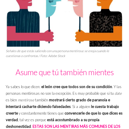
Señales de que estás saliendo con una persona mentirosa: se enoja cuando le
cuestionas o confrontas / Foto: Adobe Stock
Asume que tú también mientes
Ya sabes lo que dicen:
el león cree que todos son de su condición
. Y las
personas mentirosas no son la excepción. Es muy probable que si tu
date
es bien
mentirose
también
mostrará cierto grado de paranoia e
intentará cacharte diciendo falsedades
. Si a alguien
le cuesta trabajo
creerte
y constantemente tienes que
convencerle de que lo que dices es
verdad
, tal vez es porque
está acostumbrado a su propia
deshonestidad
.
ESTAS SON LAS MENTIRAS MÁS COMUNES DE LOS