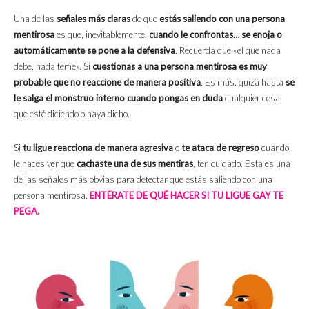
Una de las
señales más claras
de que
estás saliendo con una persona
mentirosa
es que, inevitablemente,
cuando le confrontas… se enoja o
automáticamente se pone a la defensiva
. Recuerda que «el que nada
debe, nada teme». Si
cuestionas a una persona mentirosa es muy
probable que no reaccione de manera positiva
. Es más, quizá hasta
se
le salga el monstruo interno cuando pongas en duda
cualquier cosa
que esté diciendo o haya dicho.
Si
tu ligue reacciona de manera agresiva
o
te ataca de regreso
cuando
le haces ver que
cachaste una de sus mentiras
, ten cuidado. Esta es una
de las señales más obvias para detectar que estás saliendo con una
persona mentirosa.
ENTÉRATE DE QUÉ HACER SI TU LIGUE GAY TE
PEGA.