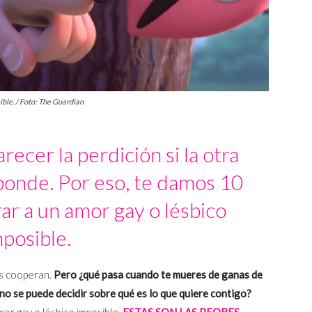
ible. / Foto: The Guardian
cer la perdición si la otra
ponde. Por eso, te damos 10
ar a un amor gay o lésbico
posible.
es cooperan.
Pero ¿qué pasa cuando te mueres de ganas de
no se puede decidir sobre qué es lo que quiere contigo?
or gay o lésbico imposible.
ESTAS SON LAS PEORES