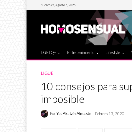
Miércoles, Agosto 5, 2026
LGBTQ+
Entretenimiento
Lifestyle
LIGUE
10 consejos para su
imposible
Por
Yet Akatzin Almazán
Febrero 13, 2020