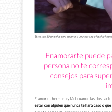
Estos son 10 consejos para superar a un amor gay o lésbico impos
Enamorarte puede pare
persona no te corres
consejos para super
im
El amor es hermoso y fácil cuando las dos part
estar con alguien que nunca te hará caso o que 
Aquí te damos 10 consejos para superar a un am