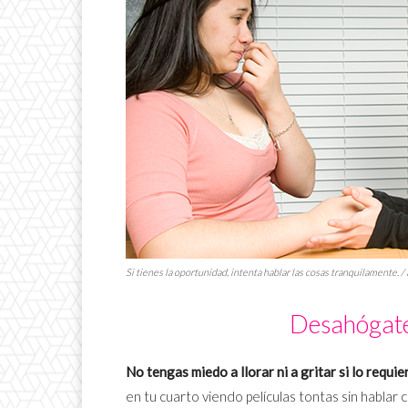
Si tienes la oportunidad, intenta hablar las cosas tranquilamente. 
Desahógate
No tengas miedo a llorar ni a gritar si lo requie
en tu cuarto viendo películas tontas sin hablar 