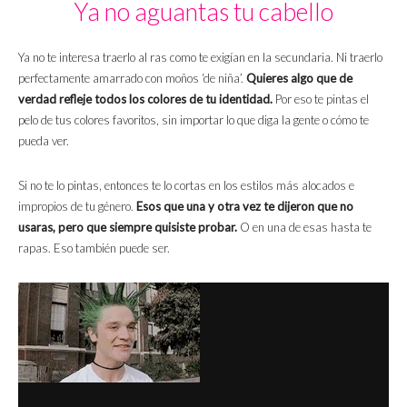
Ya no aguantas tu cabello
Ya no te interesa traerlo al ras como te exigían en la secundaria. Ni traerlo
perfectamente amarrado con moños ‘de niña’.
Quieres algo que de
verdad refleje todos los colores de tu identidad.
Por eso te pintas el
pelo de tus colores favoritos, sin importar lo que diga la gente o cómo te
pueda ver.
Si no te lo pintas, entonces te lo cortas en los estilos más alocados e
impropios de tu género.
Esos que una y otra vez te dijeron que no
usaras, pero que siempre quisiste probar.
O en una de esas hasta te
rapas. Eso también puede ser.