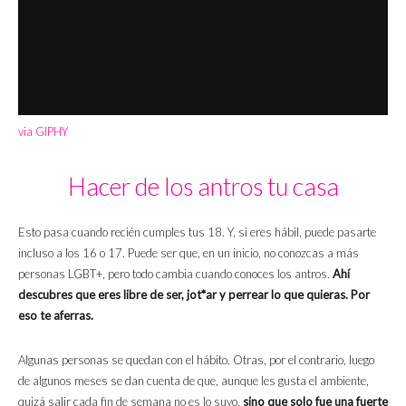
via GIPHY
Hacer de los antros tu casa
Esto pasa cuando recién cumples tus 18. Y, si eres hábil, puede pasarte
incluso a los 16 o 17. Puede ser que, en un inicio, no conozcas a más
personas LGBT+, pero todo cambia cuando conoces los antros.
Ahí
descubres que eres libre de ser, jot*ar y perrear lo que quieras. Por
eso te aferras.
Algunas personas se quedan con el hábito. Otras, por el contrario, luego
de algunos meses se dan cuenta de que, aunque les gusta el ambiente,
quizá salir cada fin de semana no es lo suyo,
sino que solo fue una fuerte