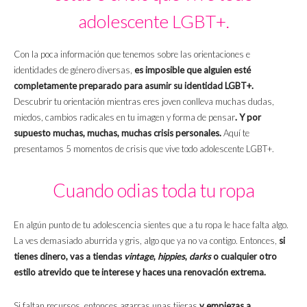
adolescente LGBT+.
Con la poca información que tenemos sobre las orientaciones e
identidades de género diversas,
es imposible que alguien esté
completamente preparado para asumir su identidad LGBT+.
Descubrir tu orientación mientras eres joven conlleva muchas dudas,
miedos, cambios radicales en tu imagen y forma de pensar
. Y por
supuesto muchas, muchas, muchas crisis personales.
Aquí te
presentamos 5 momentos de crisis que vive todo adolescente LGBT+.
Cuando odias toda tu ropa
En algún punto de tu adolescencia sientes que a tu ropa le hace falta algo.
La ves demasiado aburrida y gris, algo que ya no va contigo. Entonces,
si
tienes dinero, vas a tiendas
vintage
,
hippies
,
darks
o cualquier otro
estilo atrevido que te interese y haces una renovación extrema.
Si faltan recursos, entonces agarras unas tijeras
y empiezas a