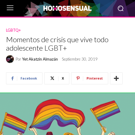
LGBTQ+
Momentos de crisis que vive todo
adolescente LGBT+
Por
Yet Akatzin Almazán
Septiembre 30, 2019
Facebook
X
Pinterest