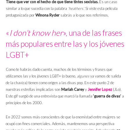
Tiene que ver con el hecho de que tiene tintes sexistas.
Es un caso
similar a lo que sucedía con la palabra
‘heathers’.
Si viste esta película
protagonizada por
Winona Ryder
sabrás a lo que nos referimos.
«
I don’t know her
», una de las frases
más populares entre las y los jóvenes
LGBT+
Como te habrás dado cuenta, muchos de los términos y frases que
utilizamos las y los jóvenes LGBT+ (o bueno,
algunes
ya vamos de salida
de la chaviza) tienen como origen a las divas pop. En este punto 2 de
nuestras estrellas implicadas son
Mariah Carey
y
Jennifer Lopez
(JLo).
Este gif surgió de una entrevista que marcó la llamada
‘guerra de divas’
a
principios de los 2000.
En 2022 somos más conscientes de que la enemistad entre mujeres se
ocupó con fines comerciales. Además, mantenemos una perspectiva