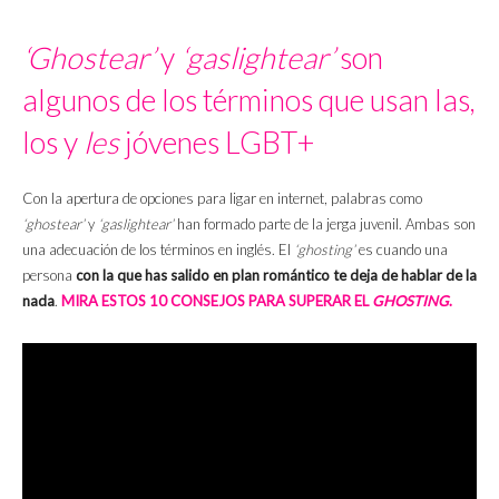
‘Ghostear’
y
‘gaslightear’
son
algunos de los términos que usan las,
los y
les
jóvenes LGBT+
Con la apertura de opciones para ligar en internet, palabras como
‘ghostear’
y
‘gaslightear’
han formado parte de la jerga juvenil. Ambas son
una adecuación de los términos en inglés. El
‘ghosting’
es cuando una
persona
con la que has salido en plan romántico te deja de hablar de la
nada
.
MIRA ESTOS 10 CONSEJOS PARA SUPERAR EL
GHOSTING
.