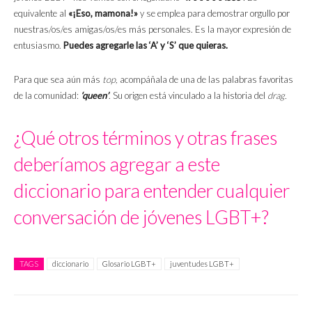
equivalente al
«¡Eso, mamona!»
y se emplea para demostrar orgullo por
nuestras/os/es amigas/os/es más personales. Es la mayor expresión de
entusiasmo.
Puedes agregarle las ‘A’ y ‘S’ que quieras.
Para que sea aún más
top,
acompáñala de una de las palabras favoritas
de la comunidad:
‘queen’
. Su origen está vinculado a la historia del
drag.
¿Qué otros términos y otras frases
deberíamos agregar a este
diccionario para entender cualquier
conversación de jóvenes LGBT+?
TAGS
diccionario
Glosario LGBT+
juventudes LGBT+