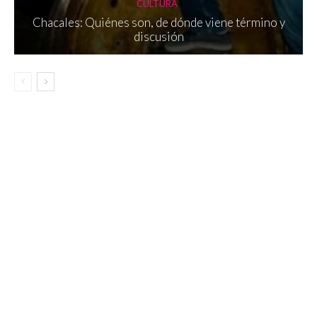
CULTURA
Chacales: Quiénes son, de dónde viene término y
discusión