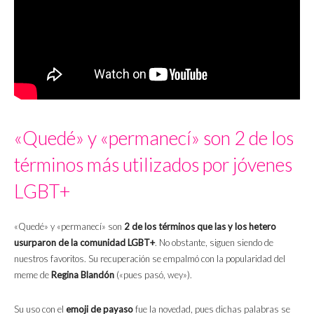
«Quedé» y «permanecí» son 2 de los
términos más utilizados por jóvenes
LGBT+
«Quedé» y «permanecí» son
2 de los términos que las y los hetero
usurparon de la comunidad LGBT+
. No obstante, siguen siendo de
nuestros favoritos. Su recuperación se empalmó con la popularidad del
meme de
Regina Blandón
(«pues pasó, wey»).
Su uso con el
emoji de payaso
fue la novedad, pues dichas palabras se