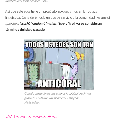
(Rockefeller Plaza). / Imagen: NBC
Así que este
post
tiene un propósito: no quedarnos en la ruquiza
lingüística. Considerémoslo un tipo de servicio a la comunidad. Porque sí,
querides
:
‘crush’
,
‘random’
,
‘match’, ‘bae’
y ‘trol’ ya se consideran
términos del siglo pasado
.
Cuando presumimos que usamos la palabra
‘crush’,
nos
ganamos a pulso un «ok,
boomer!
». / Imagen:
Nickelodeon
«Y la que soporte»