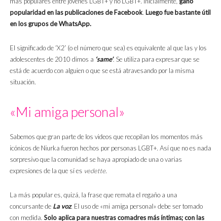
más populares entre jóvenes LGBT+ y no LGBT+. Inicialmente,
ganó
popularidad en las publicaciones de Facebook
.
Luego fue bastante útil
en los grupos de WhatsApp.
El significado de ‘X2’ (o el número que sea) es equivalente al que las y los
adolescentes de 2010 dimos a
‘same’
.
Se utiliza para expresar que se
está de acuerdo con alguien o que se está atravesando por la misma
situación.
«Mi amiga personal»
Sabemos que gran parte de los videos que recopilan los momentos más
icónicos de Niurka fueron hechos por personas LGBT+. Así que no es nada
sorpresivo que la comunidad se haya apropiado de una o varias
expresiones de la que sí es
vedette
.
La más popular es, quizá, la frase que remata el regaño a una
concursante de
La voz
. El uso de «mi amiga personal» debe ser tomado
con medida.
Solo aplica para nuestras comadres más íntimas; con las