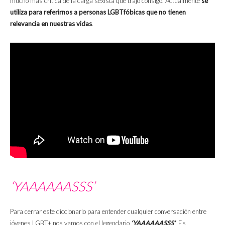
mucho más crítica de la carga sexista que trajo consigo. Actualmente
se
utiliza para referirnos a personas LGBTfóbicas que no tienen
relevancia en nuestras vidas
.
‘YAAAAAASSS’
Para cerrar este diccionario para entender cualquier conversación entre
jóvenes LGBT+ nos vamos con el legendario
‘YAAAAAASSS’
.
Es