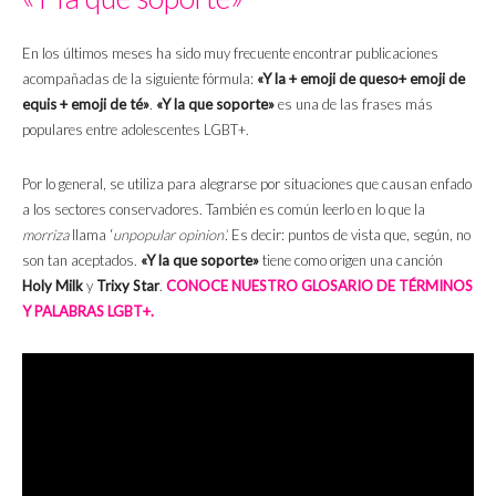
En los últimos meses ha sido muy frecuente encontrar publicaciones
acompañadas de la siguiente fórmula:
«Y la + emoji de queso+ emoji de
equis + emoji de té»
.
«Y la que soporte»
es una de las frases más
populares entre adolescentes LGBT+.
Por lo general, se utiliza para alegrarse por situaciones que causan enfado
a los sectores conservadores. También es común leerlo en lo que la
morriza
llama ‘
unpopular opinion’.
Es decir: puntos de vista que, según, no
son tan aceptados.
«Y la que soporte»
tiene como origen una canción
Holy Milk
y
Trixy Star
.
CONOCE NUESTRO GLOSARIO DE TÉRMINOS
Y PALABRAS LGBT+.