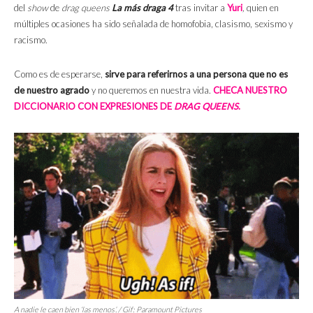
del
show
de
drag queens
La más draga 4
tras invitar a
Yuri
,
quien en
múltiples ocasiones ha sido señalada de homofobia, clasismo, sexismo y
racismo.
Como es de esperarse,
sirve para referirnos a una persona que no es
de nuestro agrado
y no queremos en nuestra vida.
CHECA NUESTRO
DICCIONARIO CON EXPRESIONES DE
DRAG QUEENS
.
A nadie le caen bien ‘las menos’. / Gif: Paramount Pictures