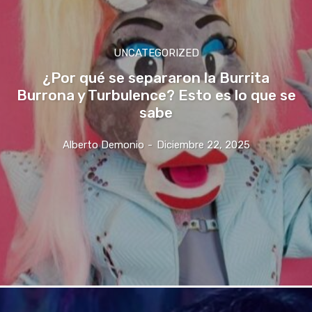
UNCATEGORIZED
¿Por qué se separaron la Burrita
Burrona y Turbulence? Esto es lo que se
sabe
Alberto Demonio
-
Diciembre 22, 2025