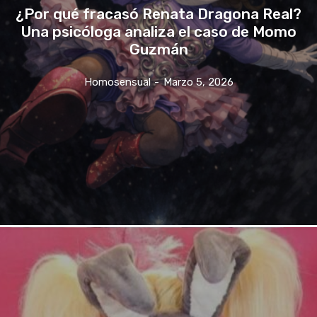
¿Por qué fracasó Renata Dragona Real?
Una psicóloga analiza el caso de Momo
Guzmán
Homosensual
-
Marzo 5, 2026