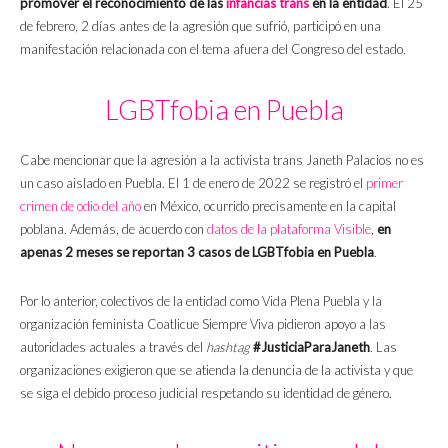
promover el reconocimiento de las
infancias trans
en la entidad
. El 25
de febrero, 2 días antes de la agresión que sufrió, participó en una
manifestación relacionada con el tema afuera del Congreso del estado.
LGBTfobia en Puebla
Cabe mencionar que la agresión a la activista trans Janeth Palacios no es
un caso aislado en Puebla. El 1 de enero de 2022 se registró el
primer
crimen de odio del año
en México, ocurrido precisamente en la capital
poblana. Además, de acuerdo con
datos de la plataforma Visible
,
en
apenas 2 meses se reportan 3 casos de LGBTfobia en Puebla
.
Por lo anterior, colectivos de la entidad como Vida Plena Puebla y la
organización feminista Coatlicue Siempre Viva pidieron apoyo a las
autoridades actuales a través del
hashtag
#JusticiaParaJaneth
. Las
organizaciones exigieron que se atienda la denuncia de la activista y que
se siga el debido proceso judicial respetando su identidad de género.