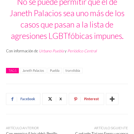
No se puede permitir que el de
Janeth Palacios sea uno más de los
casos que pasan a la lista de
agresiones LGBTfóbicas impunes.
Con información de
Urbano Puebla
y
Periódico Central
TAGS
Janeth Palacios
Puebla
transfobia
Facebook
X
Pinterest
ARTÍCULO ANTERIOR
ARTÍCULO SIGUIENTE
Con permiso (Unicable): Pepillo
Cantante Tiziano Ferro y esposo