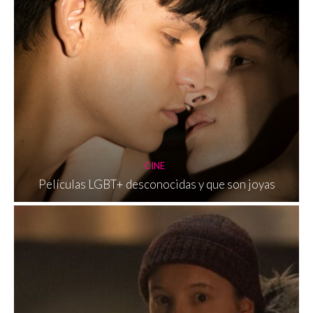
CINE
Películas LGBT+ desconocidas y que son joyas