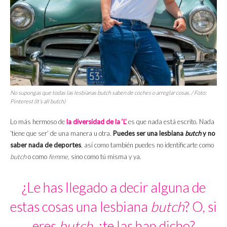
No supongas que todas las lesbianas
butch
saben de coches o arreglar cosas. / Foto:
Pinterest (It’s all butch)
Lo más hermoso de
la diversidad de la ‘L’
es que nada está escrito. Nada
‘tiene que ser’ de una manera u otra.
Puedes ser una lesbiana
butch
y no
saber nada de deportes
, así como también puedes no identificarte como
butch
o como
femme
, sino como tú misma y ya.
¿Le has llegado a decir alguna de
estas cosas una lesbiana
butch
? O, si
eres
butch
, ¿te las han dicho?