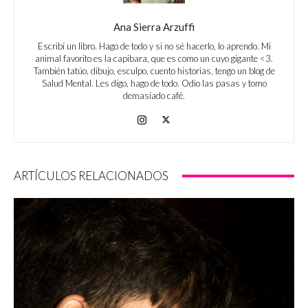
Ana Sierra Arzuffi
Escribí un libro. Hago de todo y si no sé hacerlo, lo aprendo. Mi
animal favorito es la capibara, que es como un cuyo gigante <3.
También tatúo, dibujo, esculpo, cuento historias, tengo un blog de
Salud Mental. Les digo, hago de todo. Odio las pasas y tomo
demasiado café.
ARTÍCULOS RELACIONADOS