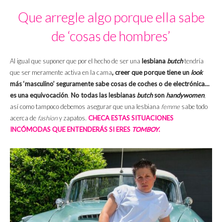
Que arregle algo porque ella sabe
de ‘cosas de hombres’
Al igual que suponer que por el hecho de ser una
lesbiana
butch
tendría
que ser meramente activa en la cama
, creer que porque tiene un
look
más ‘masculino’ seguramente sabe cosas de coches o de electrónica…
es una equivocación
.
No todas las lesbianas
butch
son
handywomen
,
así como tampoco debemos asegurar que una lesbiana
femme
sabe todo
acerca de
fashion
y zapatos.
CHECA ESTAS SITUACIONES
INCÓMODAS QUE ENTENDERÁS SI ERES
TOMBOY
.