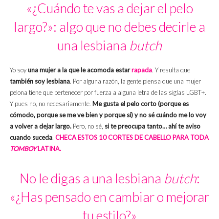
«¿Cuándo te vas a dejar el pelo
largo?»: algo que no debes decirle a
una lesbiana
butch
Yo soy
una mujer a la que le acomoda estar
rapada
. Y resulta que
también soy lesbiana
. Por alguna razón, la gente piensa que una mujer
pelona tiene que pertenecer por fuerza a alguna letra de las siglas LGBT+.
Y pues no, no necesariamente.
Me gusta el pelo corto (porque es
cómodo, porque se me ve bien y porque sí) y no sé cuándo me lo voy
a volver a dejar largo.
Pero, no sé,
si te preocupa tanto… ahí te aviso
cuando suceda
.
CHECA ESTOS 10 CORTES DE CABELLO PARA TODA
TOMBOY
LATINA.
No le digas a una lesbiana
butch
:
«¿Has pensado en cambiar o mejorar
tu estilo?»