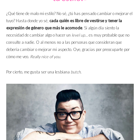
¿Qué tiene de malo mi estilo? No sé, ¿tú has pensado cambiar o mejorar el
tuyo? Hasta donde yo sé,
cada quién es libre de vestirse y tener la
expresión de género que más le acomode
. Si algún día siento la
necesidad de cambiar algo o hacer un
level up
… es muy probable que no
consulte a nadie. O al menos no a las personas que consideran que
debería cambiar o mejorar mi aspecto. Oye, gracias por preocuparte por
cómo me veo.
Really nice of you
.
Por cierto, me gusta ser una lesbiana
butch
.