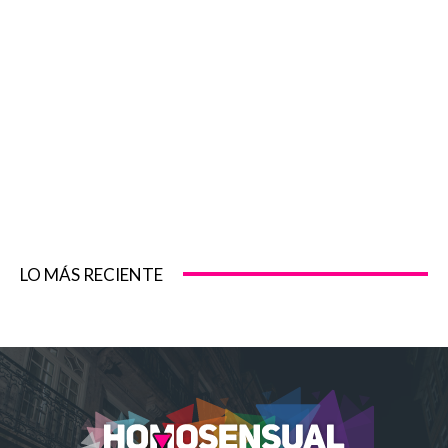
LO MÁS RECIENTE