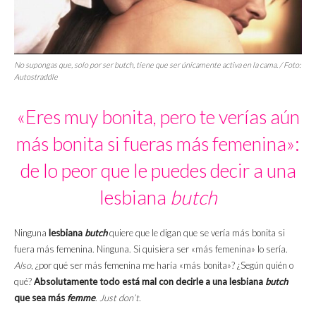
No supongas que, solo por ser
butch
, tiene que ser únicamente activa en la cama. / Foto:
Autostraddle
«Eres muy bonita, pero te verías aún
más bonita si fueras más femenina»:
de lo peor que le puedes decir a una
lesbiana
butch
Ninguna
lesbiana
butch
quiere que le digan que se vería más bonita si
fuera más femenina. Ninguna. Si quisiera ser «más femenina» lo sería.
Also
, ¿por qué ser más femenina me haría «más bonita»? ¿Según quién o
qué?
Absolutamente todo está mal con decirle a una lesbiana
butch
que sea más
femme
.
Just don’t.