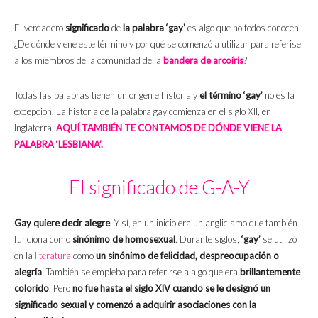
El verdadero
significado
de
la palabra ‘gay’
es algo que no todos conocen.
¿De dónde viene este término y por qué se comenzó a utilizar para referise
a los miembros de la comunidad de la
bandera de arcoíris
?
Todas las palabras tienen un origen e historia y
el término ‘gay’
no es la
excepción. La historia de la palabra gay comienza en el siglo XII, en
Inglaterra.
AQUÍ TAMBIÉN TE CONTAMOS DE DÓNDE VIENE LA
PALABRA ‘LESBIANA’.
El significado de G-A-Y
Gay quiere decir alegre
. Y sí, en un inicio era un anglicismo que también
funciona como
sinónimo de homosexual
. Durante siglos,
‘gay’
se utilizó
en la
literatura
como
un sinónimo de felicidad, despreocupación o
alegría
. También se empleba para referirse a algo que era
brillantemente
colorido
. Pero
no fue hasta el siglo XIV cuando se le designó un
significado sexual y comenzó a adquirir asociaciones con la