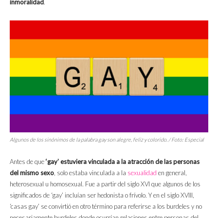
inmoralidad
.
Algunos de los sinónimos de la palabra gay son alegre, feliz y colorido. / Foto: Especial
Antes de que
‘gay’ estuviera vinculada a la atracción de las personas
del mismo sexo
, solo estaba vinculada a la
sexualidad
en general,
heterosexual u homosexual. Fue a partir del siglo XVI que algunos de los
significados de ‘gay’ incluían ser hedonista o frívolo. Y en el siglo XVIII,
‘casas gay’ se convirtió en otro término para referirse a los burdeles y no
necesariamente burdeles donde ocurrían relaciones entre personas del