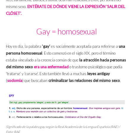
mismo sexo.
ENTÉRATE DE DÓNDE VIENE LA EXPRESIÓN ‘SALIR DEL
CLÓSET’.
Gay = homosexual
Hoy en día, la palabra
‘gay’
es socialmente aceptada para referirse a
una
persona homosexual
. Esto comenzó en el siglo XIX, pero el término
estaba vinculado a la creencia común de que
la atracción hacia personas
del mismo sexo
era una enfermedad
o trastorno psicológico que podía
‘tratarse’ y ‘curarse’. Esto también llevó a muchas
leyes antigay
(
sodomía
) que buscaban
criminalizar las relaciones del mismo sexo
.
Significado de la palabra gay, según la Real Academia de la Lengua Española (RAE) /
Foto: RAE