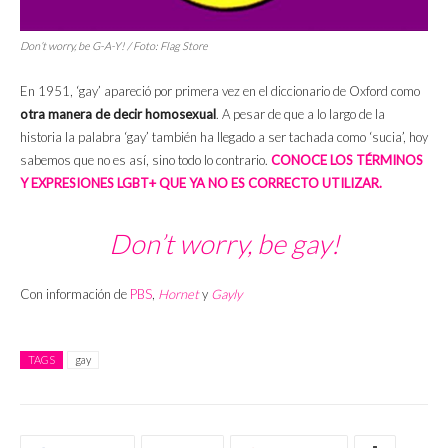
Don’t worry, be G-A-Y!
/ Foto: Flag Store
En 1951, ‘gay’ apareció por primera vez en el diccionario de Oxford como
otra manera de decir homosexual
. A pesar de que a lo largo de la
historia la palabra ‘gay’ también ha llegado a ser tachada como ‘sucia’, hoy
sabemos que no es así, sino todo lo contrario.
CONOCE LOS TÉRMINOS
Y EXPRESIONES LGBT+ QUE YA NO ES CORRECTO UTILIZAR.
Don’t worry, be gay!
Con información de
PBS
,
Hornet
y
Gayly
TAGS
gay