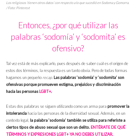
Los religiosos ‘tienen otros datos’ con respecto a lo que sucedió en Sodoma y Gomorra.
/ Foto: Pinterest
Entonces, ¿por qué utilizar las
palabras ‘sodomía’ y ‘sodomita’ es
ofensivo?
Tal vez está de más explicarlo, pues después de saber cuál es el origen de
estos dos términos, la respuesta es un tanto obvia. Pero de todas formas
hagamos un pequeño
recap
.
Las palabras ‘sodomía’ y ‘sodomita’ son
ofensivas porque promueven estigma, prejuicios y discriminación
hacia las personas
LGBT+
.
Estas dos palabras se siguen utilizando como un arma para
promover la
intolerancia
hacia las personas de la diversidad sexual. Además, en un
contexto legal,
la palabra ‘sodomía’ también se utiliza para referiste a
ciertos tipos de abuso sexual que son un delito.
ENTÉRATE DE QUÉ
TÉRMINOS Y EXPRESIONES LGBT+ YA NO DEBES UTILIZAR.