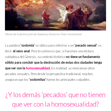
Meme de la destrucción de Sodoma y Gomorra / Foto: memedroid
La palabra
‘sodomía’
se utiliza para referirse a un
‘pecado sexual’
; es
decir,
el sexo anal
. Pero lo curioso es que, si hacemos una lectura
cuidadosa del Génesis, su contexto histórico
no tiene un fundamento
sólido para concluir que la destrucción de estas dos ciudades tenga
que ver con la
homosexualidad
.
En realidad, se mencionan otros
pecados sexuales. Pero desde la perspectiva tradicional, muchos
aseguran que los
‘sodomitas’
fueron los principales culpables.
¿Y los demás ‘pecados’ que no tienen
que ver con la homosexualidad?