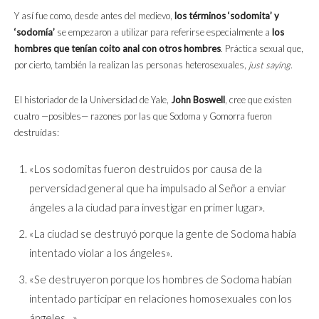
Y así fue como, desde antes del medievo,
los términos ‘sodomita’ y
‘sodomía’
se empezaron a utilizar para referirse especialmente a
los
hombres que tenían coito anal con otros hombres
. Práctica sexual que,
por cierto, también la realizan las personas heterosexuales,
just saying
.
El historiador de la Universidad de Yale,
John Boswell
, cree que existen
cuatro —posibles— razones por las que Sodoma y Gomorra fueron
destruídas:
«Los sodomitas fueron destruidos por causa de la
perversidad general que ha impulsado al Señor a enviar
ángeles a la ciudad para investigar en primer lugar».
«La ciudad se destruyó porque la gente de Sodoma había
intentado violar a los ángeles».
«Se destruyeron porque los hombres de Sodoma habían
intentado participar en relaciones homosexuales con los
ángeles…».