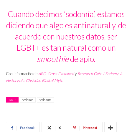
Cuando decimos ‘sodomía’, estamos
diciendo que algo es antinatural y, de
acuerdo con nuestros datos, ser
LGBT+ es tan natural como un
smoothie
de apio.
Con información de
ABC
,
Cross Examined
y
Research Gate / Sodomy: A
History of a Christian Biblical Myth
TAGS
sodomía
sodomita
Facebook
X
Pinterest