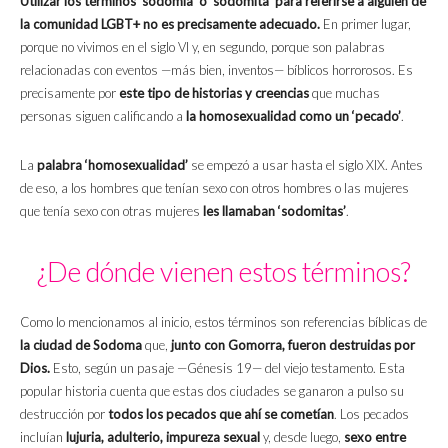
Utilizar los términos ‘sodomía’ o ‘sodomita’ para referirse a alguien de
la comunidad LGBT+ no es precisamente adecuado.
En primer lugar,
porque no vivimos en el siglo VI y, en segundo, porque son palabras
relacionadas con eventos —más bien, inventos— bíblicos horrorosos. Es
precisamente por
este tipo de historias y creencias
que muchas
personas siguen calificando a
la homosexualidad como un ‘pecado’
.
La
palabra ‘homosexualidad’
se empezó a usar hasta el siglo XIX. Antes
de eso, a los hombres que tenían sexo con otros hombres o las mujeres
que tenía sexo con otras mujeres
les llamaban ‘sodomitas’
.
¿De dónde vienen estos términos?
Como lo mencionamos al inicio, estos términos son referencias bíblicas de
la ciudad de Sodoma
que,
junto con Gomorra, fueron destruidas por
Dios.
Esto, según un pasaje —Génesis 19— del viejo testamento. Esta
popular historia cuenta que estas dos ciudades se ganaron a pulso su
destrucción por
todos los pecados que ahí se cometían
. Los pecados
incluían
lujuria, adulterio, impureza sexual
y, desde luego,
sexo entre