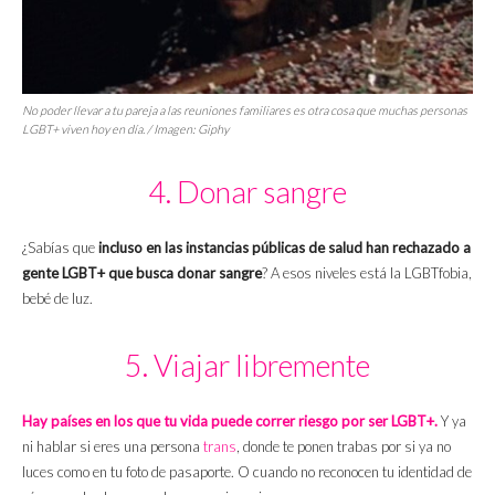
No poder llevar a tu pareja a las reuniones familiares es otra cosa que muchas personas
LGBT+ viven hoy en día. / Imagen: Giphy
4. Donar sangre
¿Sabías que
incluso en las instancias públicas de salud han rechazado a
gente LGBT+ que busca donar sangre
? A esos niveles está la LGBTfobia,
bebé de luz.
5. Viajar libremente
Hay países en los que tu vida puede correr riesgo por ser LGBT+.
Y ya
ni hablar si eres una persona
trans
, donde te ponen trabas por si ya no
luces como en tu foto de pasaporte. O cuando no reconocen tu identidad de