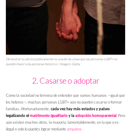
Demostrar su afecto públicamente es una de las cosas que las personas LGBT+ no
pueden hacer y las personas hetero sí. / Imagen: Giphy
2. Casarse o adoptar
Como la sociedad no termina de entender que somos humanos —igual que
los heteros—, muchas personas LGBT+ aún no pueden casarse o formar
familias. Afortunadamente,
cada vez hay más estados y países
legalizando el
matrimonio igualitario
y la
adopción homoparental
. Pero
aún existen muchos otros, la mayoría, lamentablemente, en la que o es
ilegal o solo lo puedes lograr mediante
amparos
.