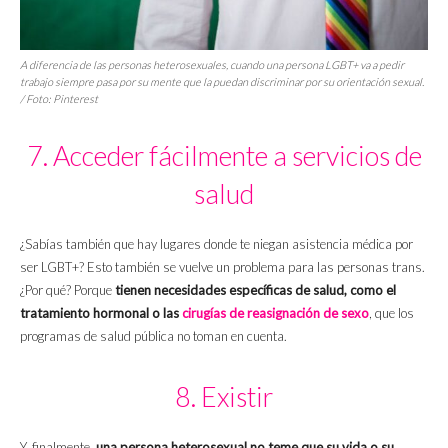
A diferencia de las personas heterosexuales, cuando una persona LGBT+ va a pedir
trabajo siempre pasa por su mente que la puedan discriminar por su orientación sexual.
/ Foto: Pinterest
7. Acceder fácilmente a servicios de
salud
¿Sabías también que hay lugares donde te niegan asistencia médica por
ser LGBT+? Esto también se vuelve un problema para las personas trans.
¿Por qué? Porque
tienen necesidades específicas de salud, como el
tratamiento hormonal o las
cirugías de reasignación de sexo
, que los
programas de salud pública no toman en cuenta.
8. Existir
Y, finalmente,
una persona heterosexual no teme que su vida o su