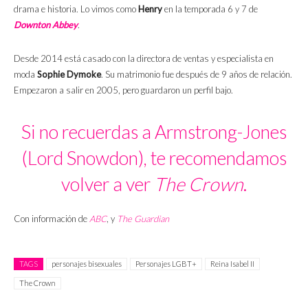
drama e historia. Lo vimos como
Henry
en la temporada 6 y 7 de
Downton Abbey
.
Desde 2014 está casado con la directora de ventas y especialista en
moda
Sophie Dymoke
. Su matrimonio fue después de 9 años de relación.
Empezaron a salir en 2005, pero guardaron un perfil bajo.
Si no recuerdas a
Armstrong-Jones
(Lord Snowdon), te recomendamos
volver a ver
The Crown
.
Con información de
ABC
, y
The Guardian
TAGS
personajes bisexuales
Personajes LGBT+
Reina Isabel II
The Crown