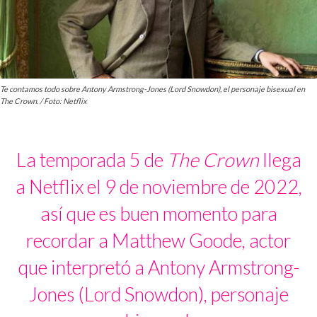
Te contamos todo sobre Antony Armstrong-Jones (Lord Snowdon), el personaje bisexual en
The Crown. / Foto: Netflix
La temporada 5 de
The Crown
llega
a Netflix el 9 de noviembre de 2022,
así que es buen momento para
recordar a Matthew Goode, actor
que interpretó a
Antony Armstrong-
Jones
(Lord Snowdon), personaje