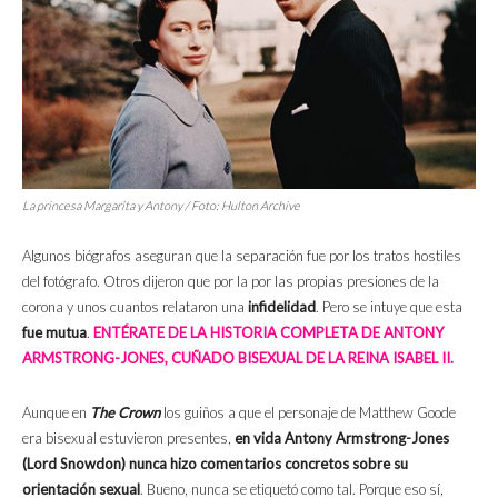
La princesa Margarita y Antony / Foto: Hulton Archive
Algunos biógrafos aseguran que la separación fue por los tratos hostiles
del fotógrafo. Otros dijeron que por la por las propias presiones de la
corona y unos cuantos relataron una
infidelidad
. Pero se intuye que esta
fue mutua
.
ENTÉRATE DE LA HISTORIA COMPLETA DE ANTONY
ARMSTRONG-JONES, CUÑADO BISEXUAL DE LA REINA ISABEL II.
Aunque en
The Crown
los guiños a que el personaje de Matthew Goode
era bisexual estuvieron presentes,
en vida
Antony Armstrong-Jones
(Lord Snowdon) nunca hizo comentarios concretos sobre su
orientación sexual
. Bueno, nunca se etiquetó como tal. Porque eso sí,