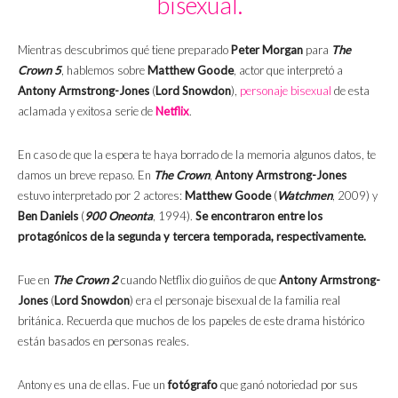
bisexual.
Mientras descubrimos qué tiene preparado
Peter Morgan
para
The
Crown 5
, hablemos sobre
Matthew Goode
, actor que interpretó a
Antony Armstrong-Jones
(
Lord Snowdon
),
personaje bisexual
de esta
aclamada y exitosa serie de
Netflix
.
En caso de que la espera te haya borrado de la memoria algunos datos, te
damos un breve repaso. En
The Crown
,
Antony Armstrong-Jones
estuvo interpretado por 2 actores:
Matthew Goode
(
Watchmen
, 2009) y
Ben Daniels
(
900 Oneonta
, 1994).
Se encontraron entre los
protagónicos de la segunda y tercera temporada, respectivamente.
Fue en
The Crown 2
cuando Netflix dio guiños de que
Antony Armstrong-
Jones
(
Lord Snowdon
) era el personaje bisexual de la familia real
británica. Recuerda que muchos de los papeles de este drama histórico
están basados en personas reales.
Antony es una de ellas. Fue un
fotógrafo
que ganó notoriedad por sus