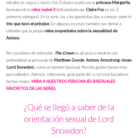
retratos en
Vogue
y
Vanity Fair.
Estuvo casado con la
princesa Margarita
,
hermana de la
reina Isabel II
(interpretada por
Claire Foy
en las 2
primeras entregas). En la serie, las y los guionistas dan a conocer sobre el
trío que tuvo el príncipe
. En algunas escenas también nos dieron a
entender que la propia
reina sospechaba sobre la sexualidad de
Antony
.
Por cuestiones de extensión,
The Crown
no alcanzó a mostrar con
profundidad al personaje de
Matthew Goode
,
Antony Armstrong-Jones
(
Lord Snowdon
), como un hombre bisexual. Pero los guiños fueron más
que evidentes. Además, reiteramos, gran parte del
script
está basado en
hechos reales.
MIRA A NUESTROS PERSONAJES BISEXUALES
FAVORITOS DE LAS SERIES.
¿Qué se llegó a saber de la
orientación sexual de
Lord
Snowdon?