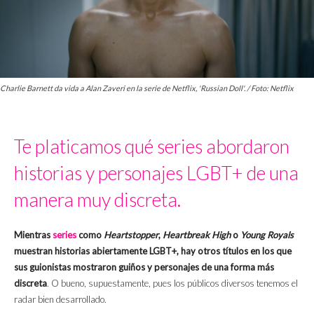
Charlie Barnett da vida a Alan Zaveri en la serie de Netflix, 'Russian Doll'. / Foto: Netflix
Te platicamos qué series abordaron
historias y personajes LGBT+ de una
manera muy discreta.
Mientras
series
como
Heartstopper
,
Heartbreak High
o
Young Royals
muestran historias abiertamente LGBT+,
hay otros títulos en los que
sus guionistas mostraron guiños y personajes de una forma más
discreta
. O bueno, supuestamente, pues los públicos diversos tenemos el
radar bien desarrollado.