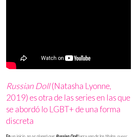
Russian Doll
(Natasha Lyonne,
2019) es otra de las series en las que
se abordó lo LGBT+ de una forma
discreta
En
un inicio, no se planeó que
Russian Doll
fuera uno de los títulos
queer