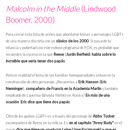
Malcolm in the Middle
(Lindwood
Boomer, 2000)
Para cerrar esta lista de series que abordaron temas y personajes LGBT+
de una manera discreta con un
clásico de los 2000
. Si pasaste tu
infancia y pubertad con este exitoso programa de FOX, es probable que
recuerdes la escena en la que
Reese
(
Justin Berfield
)
habla sobre lo
increíble que sería tener dos papás
.
Pero en realidad el tema de las familias homoparantales estuvo en la
construcción de otro personaje. ¿Recuerdas a
Erik
Hanson
(
Eric
Nenninger
),
compañero de Francis en la Academia Marlin
y también
empleado de Lavernia (Brenda Wehle) en Alaska?
En más de una
ocasión
,
Eric dice que tiene dos papás
.
Otro de los guiños LGBT+ es a través del personaje de
Abby Tucker
,
excompañera de Reese en la milicia. Es
en el capítulo “Army Budy”
en el
que le
dice que tiene un
crush
con Loise (Jane Kaczmarek) y que es