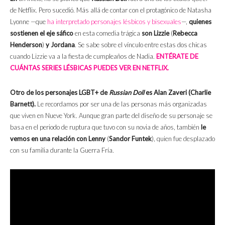
de Netflix. Pero sucedió. Más allá de contar con el protagónico de Natasha
Lyonne —que
ha interpretado personajes lésbicos y bisexuales
—,
quienes
sostienen el eje sáfico
en esta comedia trágica
son Lizzie
(
Rebecca
Henderson
)
y Jordana
. Se sabe sobre el vínculo entre estas dos chicas
cuando Lizzie va a la fiesta de cumpleaños de Nadia.
ENTÉRATE DE
CUÁNTAS SERIES LÉSBICAS PUEDES VER EN NETFLIX.
Otro de los personajes LGBT+ de
Russian Doll
es Alan Zaveri (Charlie
Barnett).
Le recordamos por ser una de las personas más organizadas
que viven en Nueve York. Aunque gran parte del diseño de su personaje se
basa en el periodo de ruptura que tuvo con su novia de años, también
le
vemos en una relación con
Lenny
(
Sandor Funtek
), quien fue desplazado
con su familia durante la
Guerra Fría.