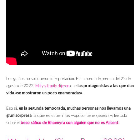
Los guiños no solo fueron interpretación. En la rueda de prensa del 22 de
agosto de 2022,
Milly y Emily dijeron
que
las protagonistas a las que dan
vida «se mostraron un poco enamoradas»
.
Eso sí,
en la segunda temporada, muchas personas nos llevamos una
gran sorpresa
. Si quieres saber más —ojo: contiene
spoilers
—, lee todo
sobre el
beso sáfico de Rhaenyra con alguien que no es Alicent
.