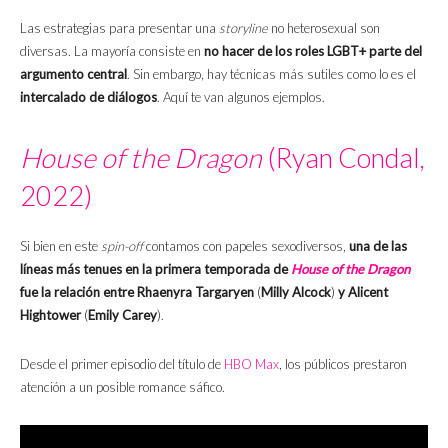
Las estrategias para presentar una
storyline
no heterosexual son
diversas. La mayoría consiste en
no hacer de los roles LGBT+ parte del
argumento central
. Sin embargo, hay técnicas más sutiles como lo es el
intercalado de diálogos
. Aquí te van algunos ejemplos.
House of the Dragon
(Ryan Condal,
2022)
Si bien en este
spin-off
contamos con papeles sexodiversos,
una de las
líneas más tenues en la primera temporada de
House of the Dragon
fue la relación entre
Rhaenyra Targaryen
(
Milly Alcock
)
y
Alicent
Hightower
(
Emily Carey
).
Desde el primer episodio del título de
HBO Max
, los públicos prestaron
atención a un posible romance sáfico.