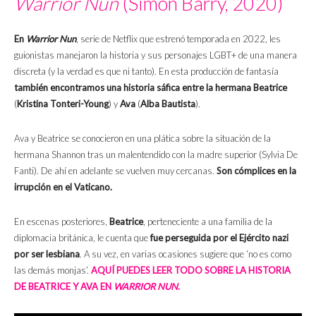
Warrior Nun
(Simon Barry, 2020)
En
Warrior Nun
, serie de Netflix que estrenó temporada en 2022, les
guionistas manejaron la historia y sus personajes LGBT+ de una manera
discreta (y la verdad es que ni tanto). En esta producción de fantasía
también encontramos una historia sáfica
entre la hermana
Beatrice
(
Kristina Tonteri-Young
) y
Ava
(
Alba Bautista
).
Ava y Beatrice se conocieron en una plática sobre la situación de la
hermana
Shannon tras un malentendido con la madre superior (Sylvia De
Fanti). De ahí en adelante se vuelven muy cercanas.
Son cómplices en la
irrupción en el Vaticano.
En escenas posteriores,
Beatrice
, perteneciente a una familia de la
diplomacia británica, le cuenta que
fue perseguida por el Ejército nazi
por ser lesbiana
. A su vez, en varias ocasiones sugiere que ‘no es como
las demás monjas’.
AQUÍ PUEDES LEER TODO SOBRE LA HISTORIA
DE BEATRICE Y AVA EN
WARRIOR NUN
.