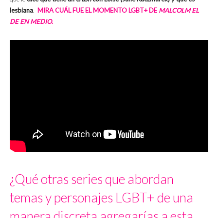
lesbiana
.
MIRA CUÁL FUE EL MOMENTO LGBT+ DE
MALCOLM EL
DE EN MEDIO
.
¿Qué otras series que abordan
temas y personajes LGBT+ de una
manera discreta agregarías a esta