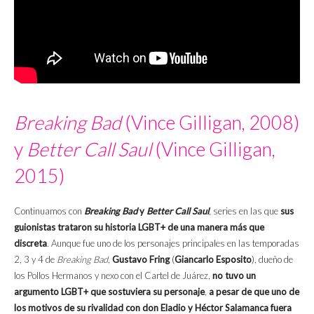
Breaking Bad
(Vince Gilligan, 2008)
y
Better Call Saul
(Vince Gilligan,
2015)
Continuamos con
Breaking Bad
y
Better Call Saul
, series en las que
sus
guionistas trataron su historia LGBT+ de una manera más que
discreta
. Aunque fue uno de los personajes principales en las temporadas
2, 3 y 4 de
Breaking Bad
,
Gustavo Fring
(
Giancarlo Esposito
), dueño de
los Pollos Hermanos y nexo con el Cartel de Juárez,
no tuvo un
argumento LGBT+ que sostuviera su personaje
,
a pesar de que uno de
los motivos de su rivalidad con don Eladio y Héctor Salamanca fuera