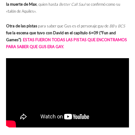
la muerte de Max
, quien hasta
Better Call Saul
se confirmó como su
«talón de Aquiles».
Otra de las pistas
para saber que Gus es el personaje gay de
BB
y
BCS
fue la escena que tuvo con David en el capítulo 6×09 (“Fun and
Games”)
.
ESTAS FUERON TODAS LAS PISTAS QUE ENCONTRAMOS
PARA SABER QUE GUS ERA GAY.