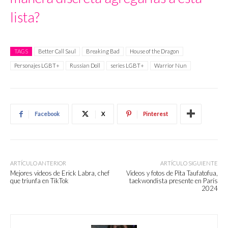
lista?
TAGS
Better Call Saul
Breaking Bad
House of the Dragon
Personajes LGBT+
Russian Doll
series LGBT+
Warrior Nun
Facebook
X
Pinterest
ARTÍCULO ANTERIOR
ARTÍCULO SIGUIENTE
Mejores videos de Erick Labra, chef
Videos y fotos de Pita Taufatofua,
que triunfa en TikTok
taekwondista presente en París
2024