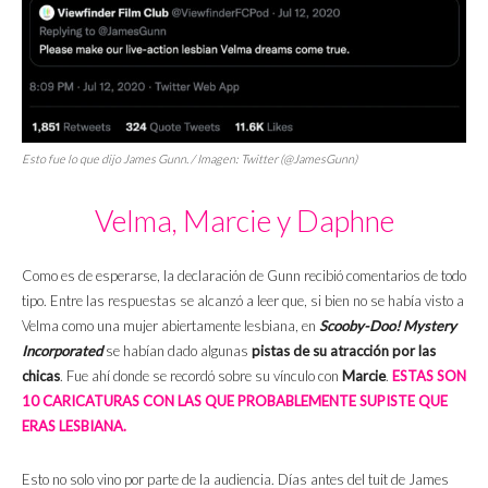
Esto fue lo que dijo James Gunn. / Imagen: Twitter (@JamesGunn)
Velma, Marcie y Daphne
Como es de esperarse, la declaración de Gunn recibió comentarios de todo
tipo. Entre las respuestas se alcanzó a leer que, si bien no se había visto a
Velma como una mujer abiertamente lesbiana, en
Scooby-Doo! Mystery
Incorporated
se habían dado algunas
pistas de su atracción por las
chicas
. Fue ahí donde se recordó sobre su vínculo con
Marcie
.
ESTAS SON
10 CARICATURAS CON LAS QUE PROBABLEMENTE SUPISTE QUE
ERAS LESBIANA.
Esto no solo vino por parte de la audiencia. Días antes del tuit de James