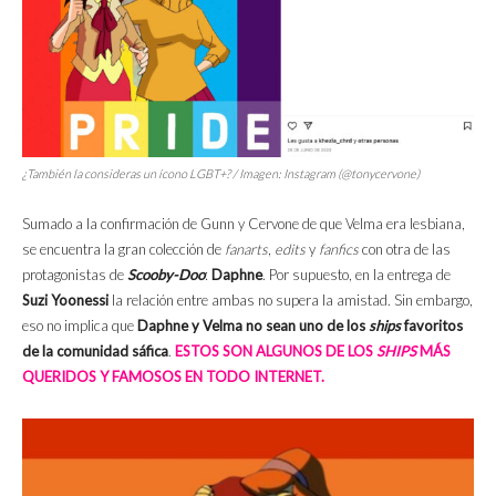
¿También la consideras un ícono LGBT+? / Imagen: Instagram (@tonycervone)
Sumado a la confirmación de Gunn y Cervone de que Velma era lesbiana,
se encuentra la gran colección de
fanarts
,
edits
y
fanfics
con otra de las
protagonistas de
Scooby-Doo
:
Daphne
. Por supuesto, en la entrega de
Suzi Yoonessi
la relación entre ambas no supera la amistad. Sin embargo,
eso no implica que
Daphne y Velma no sean uno de los
ships
favoritos
de la comunidad sáfica
.
ESTOS SON ALGUNOS DE LOS
SHIPS
MÁS
QUERIDOS Y FAMOSOS EN TODO INTERNET.