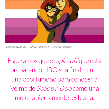
Amamos a Daphne y Velma. / Imagen: Twitter (@lesbrights)
Esperamos que el
spin-off
que está
preparando HBO sea finalmente
una oportunidad para conocer a
Velma de
Scooby-Doo
como una
mujer abiertamente lesbiana.