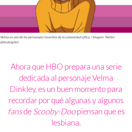
Velma es uno de los personajes favoritos de la comunidad sáfica. / Imagen: Twitter
(@lesbrights)
Ahora que HBO prepara una serie
dedicada al personaje Velma
Dinkley, es un buen momento para
recordar por qué algunas y algunos
fans
de
Scooby-Doo
piensan que es
lesbiana.