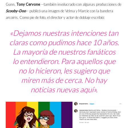
Gunn,
Tony Cervone
—también involucrado con algunas producciones de
Scooby-Doo
— publicó una imagen de Velma y Marcie con la bandera
arcoíris. Como pie de foto, el director y actor de doblaje escribió:
«Dejamos nuestras intenciones tan
claras como pudimos hace 10 años.
La mayoría de nuestros fanáticos
lo entendieron. Para aquellos que
no lo hicieron, les sugiero que
miren más de cerca. No hay
noticias nuevas aquí».