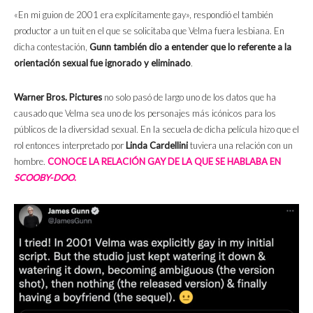
«En mi guion de 2001 era explícitamente gay», respondió el también
productor a un tuit en el que se solicitaba que Velma fuera lesbiana. En
dicha contestación,
Gunn también dio a entender que lo referente a la
orientación sexual fue ignorado y eliminado
.
Warner Bros. Pictures
no solo pasó de largo uno de los datos que ha
causado que Velma sea uno de los personajes más icónicos para los
públicos de la diversidad sexual. En la secuela de dicha película hizo que el
rol entonces interpretado por
Linda Cardellini
tuviera una relación con un
hombre.
CONOCE LA RELACIÓN GAY DE LA QUE SE HABLABA EN
SCOOBY-DOO
.