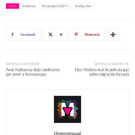
TAGS
lesbianas
Personajes LGBT+
Scooby-Doo
Facebook
X
Pinterest
ARTÍCULO ANTERIOR
ARTÍCULO SIGUIENTE
Anne Hathaway dejó catolicismo
Flee: Historia real de película gay
por amor a hermano gay
sobre migración forzada
Homosensual