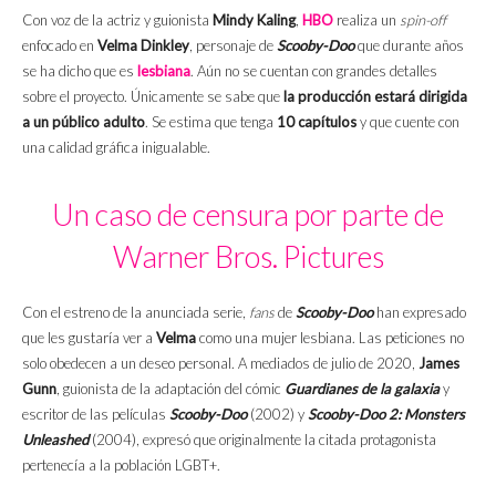
Con voz de la actriz y guionista
Mindy Kaling
,
HBO
realiza un
spin-off
enfocado en
Velma Dinkley
, personaje de
Scooby-Doo
que durante años
se ha dicho que es
lesbiana
. Aún no se cuentan con grandes detalles
sobre el proyecto. Únicamente se sabe que
la producción estará dirigida
a un público adulto
. Se estima que tenga
10 capítulos
y que cuente con
una calidad gráfica inigualable.
Un caso de censura por parte de
Warner Bros. Pictures
Con el estreno de la anunciada serie,
fans
de
Scooby-Doo
han expresado
que les gustaría ver a
Velma
como una mujer lesbiana. Las peticiones no
solo obedecen a un deseo personal. A mediados de julio de 2020,
James
Gunn
, guionista de la adaptación del cómic
Guardianes de la galaxia
y
escritor de las películas
Scooby-Doo
(2002) y
Scooby-Doo 2: Monsters
Unleashed
(2004), expresó que originalmente la citada protagonista
pertenecía a la población LGBT+.