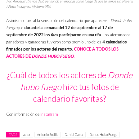
Iván Amozurrutia nos dejó pensando en muchas cosas luego de que lo vimos sin playera.
/ Foto: Instagram (@chenetflix)
Asimismo, fue tal la sensación del calendario que aparece en
Donde hubo
fuego
que
durante la semana del 12 de septiembre al 17 de
septiembre de 2022 los
fans
participaron en una rifa
. Los afortunados
ganadores y ganadoras tuvieron como premio uno de los
4 calendarios
firmados por los actores del reparto
.
CONOCE A TODOS LOS
ACTORES DE
DONDE HUBO FUEGO
.
¿Cuál de todos los actores de
Donde
hubo fuego
hizo tus fotos de
calendario favoritas?
Con información de
Instagram
TAGS
actor
Antonio Sotillo
Daniel Gama
Donde Hubo Fuego