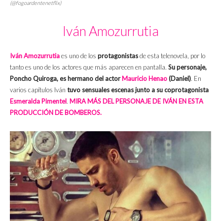
(@fogoardentenetflix)
Iván Amozurrutia
Iván Amozurrutia
es uno de los
protagonistas
de esta telenovela, por lo
tanto es uno de los actores que más aparecen en pantalla.
Su personaje,
Poncho Quiroga, es hermano del actor
Mauricio Henao
(Daniel)
. En
varios capítulos Iván
tuvo sensuales escenas junto a su coprotagonista
Esmeralda Pimentel
.
MIRA MÁS DEL PERSONAJE DE IVÁN EN ESTA
PRODUCCIÓN DE BOMBEROS.