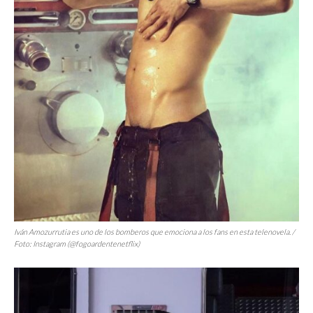
Iván Amozurrutia es uno de los bomberos que emociona a los
fans
en esta telenovela. /
Foto: Instagram (@fogoardentenetflix)