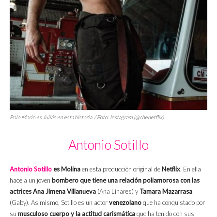
Polo Morín es Julián en esta historia. / Foto: Instagram (@chenetflix)
Antonio Sotillo
Antonio Sotillo
es Molina
en esta producción original de
Netflix
. En ella
hace a un joven
bombero que tiene una relación poliamorosa con las
actrices Ana Jimena Villanueva
(Ana Linares) y
Tamara Mazarrasa
(Gaby). Asimismo, Sotillo es un actor
venezolano
que ha conquistado por
su
musculoso cuerpo y la actitud carismática
que ha tenido con sus