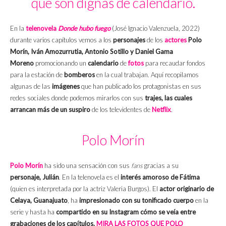
que son dignas de calendario.
En la
telenovela
Donde hubo fuego
(José Ignacio Valenzuela, 2022)
durante varios capítulos vemos a los
personajes
de los
actores
Polo
Morín, Iván Amozurrutia, Antonio Sotillo y Daniel Gama
Moreno
promocionando un
calendario
de
fotos
para recaudar fondos
para la estación de
bomberos
en la cual trabajan. Aquí recopilamos
algunas de las
imágenes
que han publicado los protagonistas en sus
redes sociales donde podemos mirarlos con sus
trajes, las cuales
arrancan más de un suspiro
de los televidentes de
Netflix
.
Polo Morín
Polo Morín
ha sido una sensación con sus
fans
gracias a su
personaje,
Julián
. En la telenovela es el
interés amoroso de Fátima
(quien es interpretada por la actriz Valeria Burgos). El
actor originario de
Celaya, Guanajuato
, ha
impresionado con su tonificado cuerpo
en la
serie y hasta ha
compartido en su Instagram cómo se veía entre
grabaciones de los capítulos.
MIRA LAS FOTOS QUE POLO