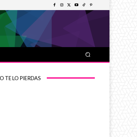
O TE LO PIERDAS