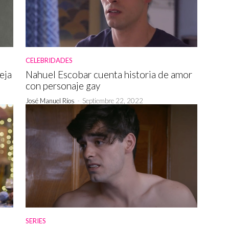
CELEBRIDADES
eja
Nahuel Escobar cuenta historia de amor
con personaje gay
José Manuel Ríos
-
Septiembre 22, 2022
SERIES