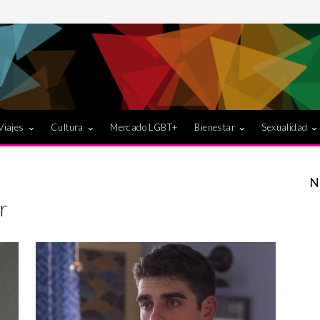
Viajes
Cultura
Mercado LGBT+
Bienestar
Sexualidad
N
r