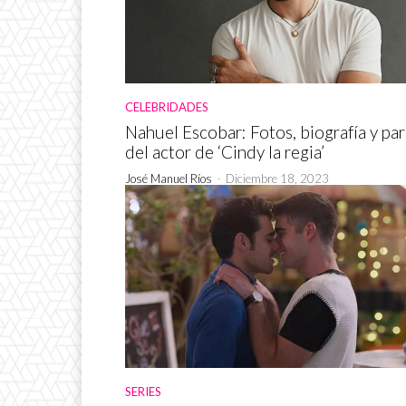
CELEBRIDADES
Nahuel Escobar: Fotos, biografía y par
del actor de ‘Cindy la regia’
José Manuel Ríos
-
Diciembre 18, 2023
SERIES