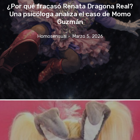
¿Por qué fracasó Renata Dragona Real?
Una psicóloga analiza el caso de Momo
Guzmán
Homosensual
-
Marzo 5, 2026