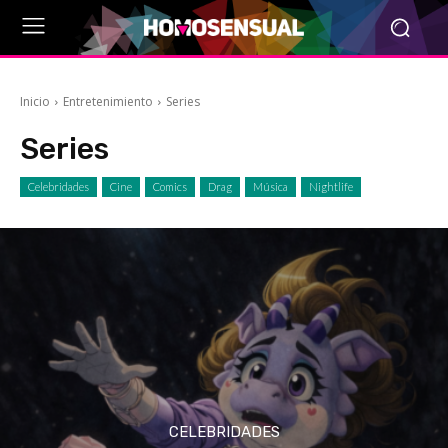
Inicio
Entretenimiento
Series
Series
Celebridades
Cine
Comics
Drag
Música
Nightlife
CELEBRIDADES