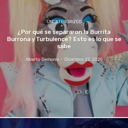
UNCATEGORIZED
¿Por qué se separaron la Burrita
Burrona y Turbulence? Esto es lo que se
sabe
Alberto Demonio
-
Diciembre 22, 2025