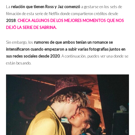
La
relación que tienen Ross y Jaz
comenzó
a gestarse en los sets de
filmación de esta serie de Netflix donde compartieron créditos desde
2018
.
CHECA ALGUNOS DE LOS MEJORES MOMENTOS QUE NOS
DEJÓ LA SERIE DE SABRINA.
Sin embargo, los
rumores de que ambos tenían un romance se
intensificaron cuando empezaron a subir varias fotografías juntos en
sus redes sociales desde 2020
. A continuación, puedes ver una donde se
están besando.