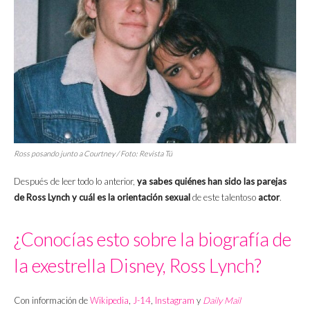
Ross posando junto a Courtney / Foto:
Revista Tú
Después de leer todo lo anterior,
ya sabes quiénes han sido las parejas
de Ross Lynch y cuál es la orientación sexual
de este talentoso
actor
.
¿Conocías esto sobre la biografía de
la exestrella Disney, Ross Lynch?
Con información de
Wikipedia
,
J-14
,
Instagram
y
Daily Mail