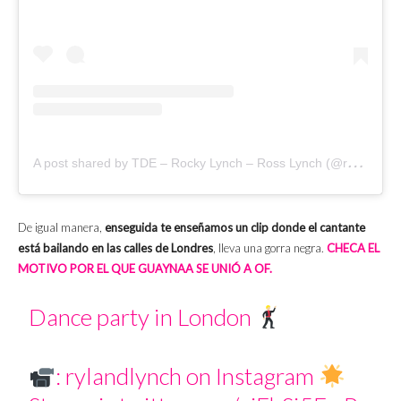
A
post shared by TDE – Rocky Lynch – Ross Lynch (@rosslynchtderocky)
De igual manera,
enseguida te enseñamos un clip donde el cantante
está bailando en las calles de Londres
, lleva una gorra negra.
CHECA EL
MOTIVO POR EL QUE GUAYNAA SE UNIÓ A OF.
Dance party in London
: rylandlynch on Instagram