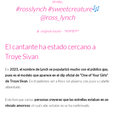
@nabp_
#rosslynch
#sweetcreature
@ross_lynch
♬ original sound – °N°A°B°P°
El cantante ha estado cercano a
Troye Sivan
En
2023, el nombre de Lynch se popularizó mucho con el público gay,
pues es el modelo que aparece en el clip oficial de “One of Your Girls”
de Troye Sivan
. En él podemos ver a Ross sin playera, con
jeans
y cabello
alborotado.
Esto hizo que varias
personas creyeran que las estrellas estaban en un
vínculo amoroso
, el cual cabe señalar no se ha confirmado.