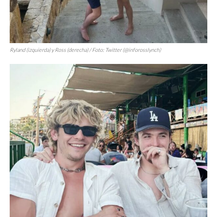
Ryland (izquierda) y Ross (derecha) / Foto: Twitter (@inforosslynch)