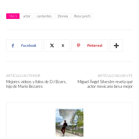
TAGS
actor
cantantes
Disney
Ross Lynch
Facebook
X
Pinterest
ARTÍCULO ANTERIOR
ARTÍCULO SIGUIENTE
Mejores videos y fotos de DJ Bzars,
Miguel Ángel Silvestre revela qué
hijo de Mario Bezares
actor mexicano besa mejor