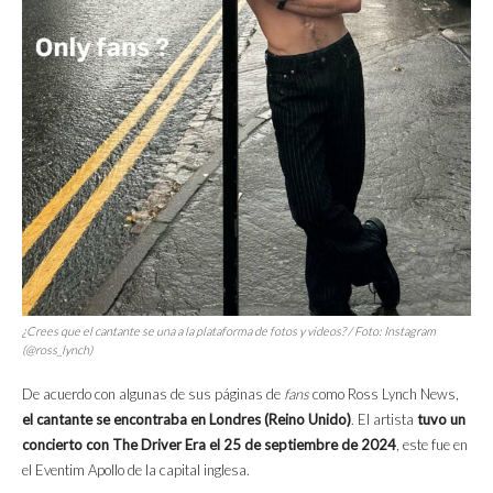
¿Crees que el cantante se una a la plataforma de fotos y videos? / Foto: Instagram
(@ross_lynch)
De acuerdo con algunas de sus páginas de
fans
como Ross Lynch News,
el cantante se encontraba en Londres (Reino Unido)
. El artista
tuvo un
concierto con The Driver Era el 25 de septiembre de 2024
, este fue en
el Eventim Apollo de la capital inglesa.