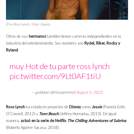
Él es Ross Lynch. / Foto: Gayety
Otros de sus
hermanos
también tienen carreras independientes en la
industria del entretenimiento. Sus nombres son
Rydel, Riker, Rocky y
Ryland
.
muy Hot de tu parte ross lynch
pic.twitter.com/9Lt0AF1tiU
— guidooo (@rossporrero)
August 6, 2022
Ross Lynch
ha estado en proyectos de
Disney
como
Jessie
(Pamela Eells
O’Connell, 2012) y
Teen Beach
(Jeffrey Hornaday, 2013). De igual
manera,
actuó en la serie de Netflix
The Chilling Adventures of Sabrina
(Roberto Aguirre-Sacasa, 2018).