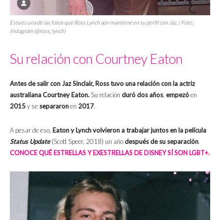
Esta es una de las fotos que Ross Lynch aún mantiene en su perfil con Jaz. / Foto:
Instagram (@ross_lynch)
Su relación con Courtney Eaton
Antes de salir con Jaz Sinclair, Ross tuvo una relación con la actriz
australiana Courtney Eaton.
Su relación
duró dos años
,
empezó
en
2015
y se
separaron
en
2017
.
A pesar de eso,
Eaton y Lynch volvieron a trabajar juntos en la película
Status Update
(Scott Speer, 2018) un año
después de su separación
.
CONOCE QUÉ ESTRELLAS Y EXESTRELLAS DE DISNEY SÍ SON LGBT+.