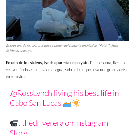
Esta es una de las capturas que se tienen del cantante en México. / Foto: Twitter
(@itboytrendsnyc)
En uno de los videos, Lynch aparecía en un yate.
En la escena, Ross se
ve aventándose un clavado al agua, sobra decir que lleva una gran sonrisa
en el rostro.
.
@RossLynch
living his best life in
Cabo San Lucas
: thedriverera on Instagram
Story