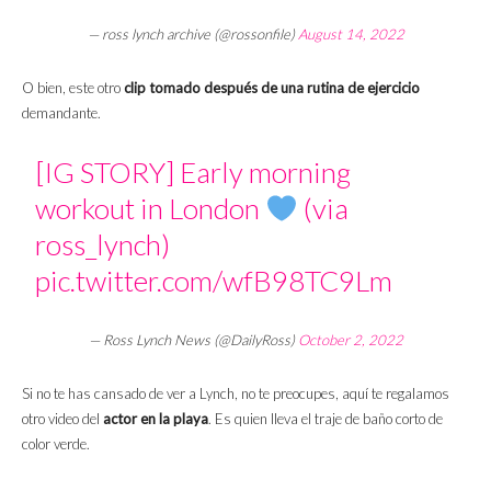
— ross lynch archive (@rossonfile)
August 14, 2022
O bien, este otro
clip tomado después de una rutina de ejercicio
demandante.
[IG STORY] Early morning
workout in London
(via
ross_lynch)
pic.twitter.com/wfB98TC9Lm
— Ross Lynch News (@DailyRoss)
October 2, 2022
Si no te has cansado de ver a Lynch, no te preocupes, aquí te regalamos
otro video del
actor en la playa
. Es quien lleva el traje de baño corto de
color verde.