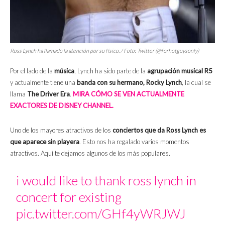
Ross Lynch ha llamado la atención por su físico. / Foto: Twitter (@forhotguysonly)
Por el lado de la
música
, Lynch ha sido parte de la
agrupación musical R5
y actualmente tiene una
banda con su hermano, Rocky Lynch
, la cual se
llama
The Driver Era
.
MIRA CÓMO SE VEN ACTUALMENTE
EXACTORES DE DISNEY CHANNEL.
Uno de los mayores atractivos de los
conciertos que da Ross Lynch es
que aparece sin playera
. Esto nos ha regalado varios momentos
atractivos. Aquí te dejamos algunos de los más populares.
i would like to thank ross lynch in
concert for existing
pic.twitter.com/GHf4yWRJWJ