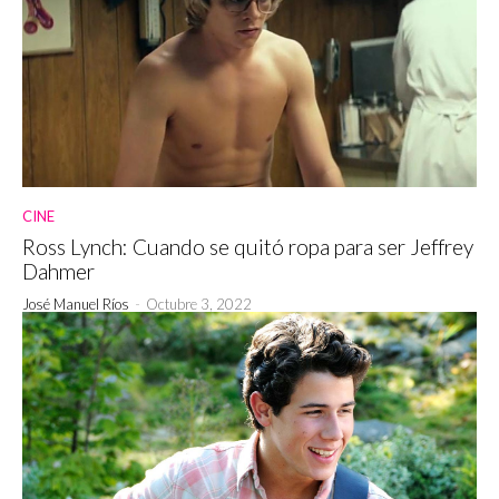
CINE
Ross Lynch: Cuando se quitó ropa para ser Jeffrey
Dahmer
José Manuel Ríos
-
Octubre 3, 2022