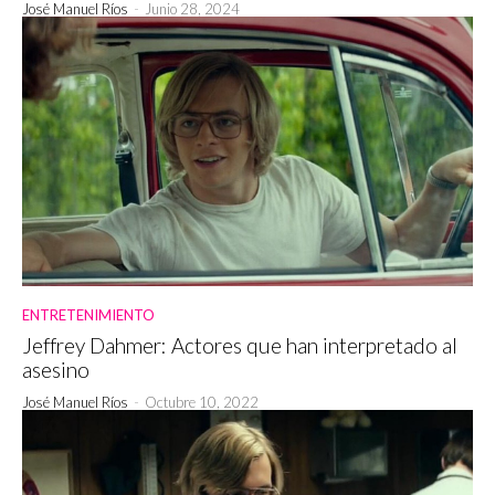
José Manuel Ríos
-
Junio 28, 2024
ENTRETENIMIENTO
Jeffrey Dahmer: Actores que han interpretado al
asesino
José Manuel Ríos
-
Octubre 10, 2022