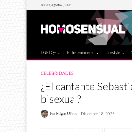
Jueves, Agosto 6, 2026
LGBTQ+
Entretenimiento
Lifestyle
CELEBRIDADES
¿El cantante Sebasti
bisexual?
Por
Edgar Ulises
Diciembre 18, 2025