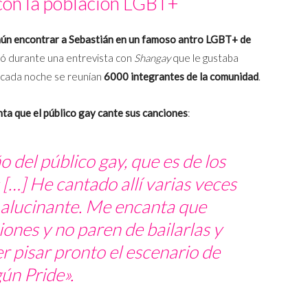
 con la población LGBT+
ún encontrar a Sebastián en un famoso antro LGBT+ de
ió durante una entrevista con
Shangay
que le gustaba
e cada noche se reunían
6000 integrantes de la comunidad
.
nta que el público gay cante sus canciones
:
o del público gay, que es de los
 […] He cantado allí varias veces
 alucinante. Me encanta que
ones y no paren de bailarlas y
r pisar pronto el escenario de
gún
Pride
».