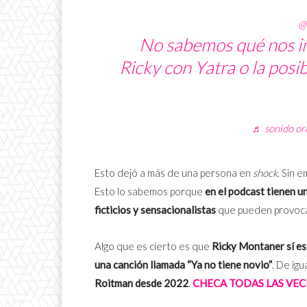
@
No sabemos qué nos imp
Ricky con Yatra o la posi
♬ sonido or
Esto dejó a más de una persona en
shock
. Sin 
Esto lo sabemos porque
en el podcast tienen u
ficticios y sensacionalistas
que pueden provoca
Algo que es cierto es que
Ricky Montaner sí es
una canción llamada “Ya no tiene novio”
. De ig
Roitman desde 2022
.
CHECA TODAS LAS VE