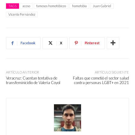
TAGS
acoso
famosos homofóbicos
homofobia
Juan Gabriel
Vicente Fernández
Facebook
X
Pinterest
ARTÍCULO ANTERIOR
ARTÍCULO SIGUIENTE
Veracruz: Cuentan tentativa de
Faltas que cometió el sector salud
transfeminicidio de Valeria Coyol
contra personas LGBT+ en 2021