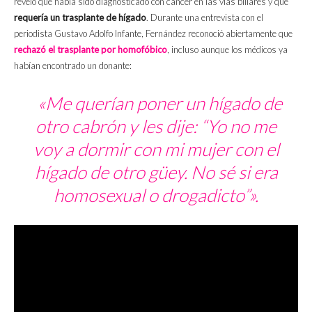
reveló que había sido diagnosticado con cáncer en las vías biliares y que
requería un trasplante de hígado
. Durante una entrevista con el
periodista Gustavo Adolfo Infante, Fernández reconoció abiertamente que
rechazó el trasplante por homofóbico
, incluso aunque los médicos ya
habían encontrado un donante:
«Me querían poner un hígado de
otro cabrón y les dije: “Yo no me
voy a dormir con mi mujer con el
hígado de otro güey. No sé si era
homosexual o drogadicto”».