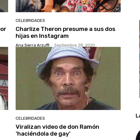
CELEBRIDADES
por
Charlize Theron presume a sus dos
hijas en Instagram
Ana Sierra Arzuffi
-
Septiembre 28, 2020
L
CELEBRIDADES
Viralizan video de don Ramón
‘haciéndola de gay’