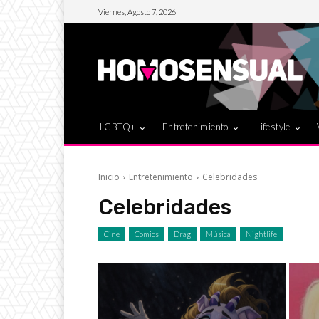
Viernes, Agosto 7, 2026
LGBTQ+
Entretenimiento
Lifestyle
Inicio
Entretenimiento
Celebridades
Celebridades
Cine
Comics
Drag
Música
Nightlife