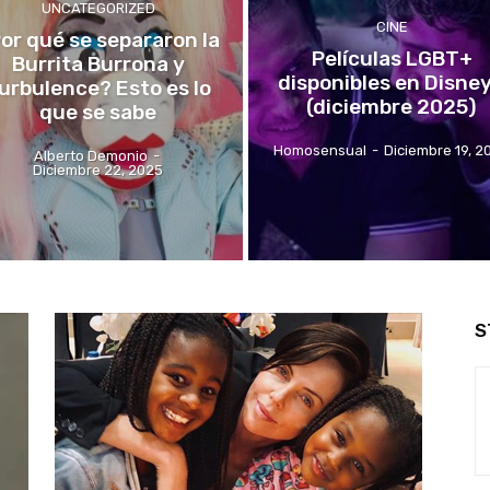
UNCATEGORIZED
CINE
or qué se separaron la
Películas LGBT+
Burrita Burrona y
disponibles en Disne
urbulence? Esto es lo
(diciembre 2025)
que se sabe
Homosensual
-
Diciembre 19, 2
Alberto Demonio
-
Diciembre 22, 2025
S