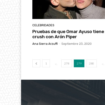
CELEBRIDADES
Pruebas de que Omar Ayuso tiene
crush con Arón Piper
Ana Sierra Arzuffi
-
Septiembre 23, 2020
...
...
1
278
279
280