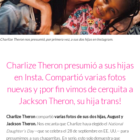
Charlize Theron nos presumió, por primera vez, a sus dos hijas en Instagram.
Charlize Theron presumió a sus hijas
en Insta. Compartió varias fotos
nuevas y ¡por fin vimos de cerquita a
Jackson Theron, su hija trans!
Charlize Theron
compartió
varias fotos de sus dos hijas, August y
Jackson Theron.
Nos encanta que Charlize haya elegido el
National
Daughter’s Day
—que se celebra el 28 de septiembre en EE. UU.— para
presumirnos a sus chaparritas. En serio, esto solo demuestra que