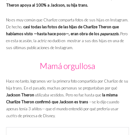
Theron apoya al 100% a Jackson, su hija trans.
No es muy común que Charlize comparta fotos de sus hijas en Instagram.
De hecho,
casi todas las fotos de las hijas de Charlize Theron que
habíamos visto —hasta hace poco—, eran obra de los
paparazzis
.
Pero
en esta ocasión, la actriz no dudó en mostrar a sus dos hijas en una de
sus últimas publicaciones de Instagram.
Mamá orgullosa
Hace no tanto, logramos ver la primera foto compartida por Charlize de su
hija trans. En el pasado, muchas personas se preguntaban por qué
Jackson Theron
utilizaba vestidos. Pero no fue hasta que
la misma
Charlize Theron confirmó que Jackson es trans
—se lo dijo cuando
apenas tenía 3 añitos— que el mundo entendió por qué prefería usar
outfits
de princesa de Disney.