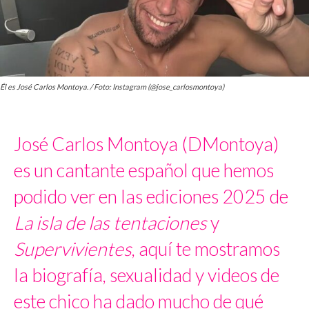
Él es José Carlos Montoya. / Foto: Instagram (@jose_carlosmontoya)
José Carlos Montoya (DMontoya)
es un cantante español que hemos
podido ver en las ediciones 2025 de
La isla de las tentaciones
y
Supervivientes
, aquí te mostramos
la biografía, sexualidad y videos de
este chico ha dado mucho de qué