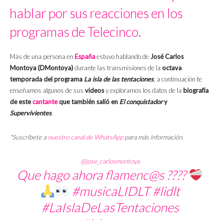
hablar por sus reacciones en los
programas de Telecinco.
Más de una persona en
España
estuvo hablando de
José Carlos
Montoya (DMontoya)
durante las transmisiones de la
octava
temporada del programa
La isla de las tentaciones
, a continuación te
enseñamos algunos de sus
videos
y exploramos los datos de la
biografía
de este
cantante
que también salió en
El conquistador
y
Supervivientes
.
*Suscríbete a
nuestro canal de WhatsApp
para más información.
@jose_carlosmontoya
Que hago ahora flamenc@s ????
#musicaLIDLT
#lidlt
#LaIslaDeLasTentaciones