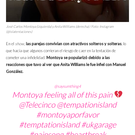
José Carlos Montoya (izquierda) y Anita Williams (derecha) / Foto: Instagram
(@islatentaciones)
En el
show
,
las parejas convivían con atractivos solteros y solteras
, lo
que hacía que algunos corrieran el riesgo de caer en la tentación de
cometer una infidelidad.
Montoya se popularizó debido a las
reacciones que tuvo al ver que Anita Williams le fue infiel con Manuel
González.
@saysumthing4
Montoya feeling all of this pain
@Telecinco @tempationisland
#montoyaporfavor
#temptationisland
#ukgarage
#painsong
#heartbreak