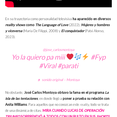
En su trayectoria como personalidad televisiva
ha aparecido en diversos
reality shows
como
The
Language of Love
(2022),
Mujeres y hombres
y viceversa
(Maria De Filippi, 2008) y
El conquistador
(Patxi Alonso,
2023).
@jose_carlosmontoya
Yo la quiero pa miii
#Fyp
#Viral
#parati
♬ sonido original – Montoya
No obstante,
José Carlos Montoya obtuvo la fama en el programa
La
isla de las tentaciones
, en donde llegó a
poner a prueba su relación con
Anita Williams
. Para aquellos que no conozcan este
reality
, todo se trata
de una dinámica de citas.
MIRA CUANDO LUCAS DE
OPERACIÓN
TRIUNFO
SORPRENDIÓ A TODOS CON UN BULTO EN SUS
SHORTS
.