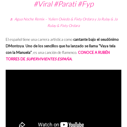
#Viral
#Parati
#Fyp
♬ Agua Noche Remix – Yulien Oviedo & Fixty Ordara y Ja Rulay & Ja
Rulay & Fixty Ordara
El español tiene una carrera artística como
cantante bajo el seudónimo
DMontoya
.
Uno de los sencillos que ha lanzado se llama “Vaya tela
con la Manuela”
, es una canción de flamenco.
CONOCE A RUBÉN
TORRES DE
SUPERVIVIENTES ESPAÑA
.