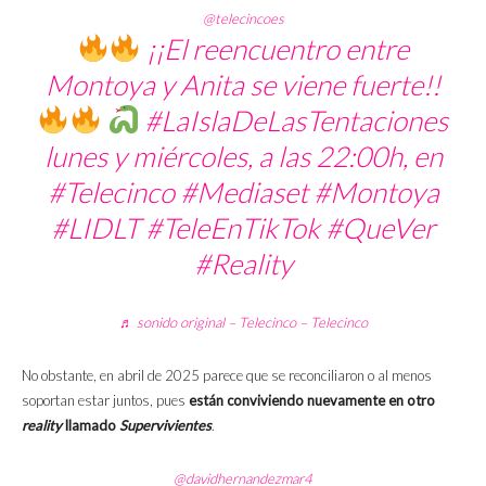
@telecincoes
¡¡El reencuentro entre
Montoya y Anita se viene fuerte!!
#LaIslaDeLasTentaciones
lunes y miércoles, a las 22:00h, en
#Telecinco
#Mediaset
#Montoya
#LIDLT
#TeleEnTikTok
#QueVer
#Reality
♬ sonido original – Telecinco – Telecinco
No obstante, en abril de 2025 parece que se reconciliaron o al menos
soportan estar juntos, pues
están conviviendo nuevamente en otro
reality
llamado
Supervivientes
.
@davidhernandezmar4