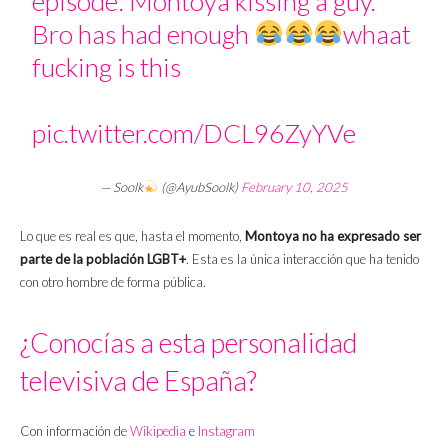
episode: Montoya kissing a guy.
Bro has had enough
whaat
fucking is this
pic.twitter.com/DCL96ZyYVe
— Soolk
(@AyubSoolk)
February 10, 2025
Lo que es real es que, hasta el momento,
Montoya no ha expresado ser
parte de la población LGBT+
. Esta es la única interacción que ha tenido
con otro hombre de forma pública.
¿Conocías a esta personalidad
televisiva de España?
Con información de
Wikipedia
e
Instagram