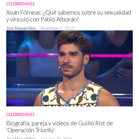
CELEBRIDADES
Xoán Fórneas: ¿Qué sabemos sobre su sexualidad
y vínculo con Pablo Alborán?
José Manuel Ríos
-
Noviembre 7, 2025
CELEBRIDADES
Biografía, pareja y videos de Guillo Rist de
‘Operación Triunfo’
José Manuel Ríos
-
Octubre 29, 2025