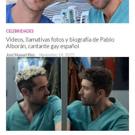
CELEBRIDADES
Videos, llamativas fotos y biografía de Pablo
Alborán, cantante gay español
José Manuel Ríos
-
Noviembre 14, 2025