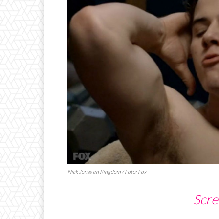
Nick Jonas en
Kingdom
/ Foto: Fox
Scr