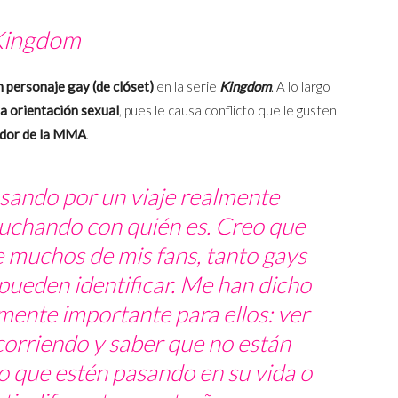
Kingdom
n personaje gay (de clóset)
en la serie
Kingdom
. A lo largo
a orientación sexual
, pues le causa conflicto que le gusten
ador de la MMA
.
sando por un viaje realmente
 luchando con quién es. Creo que
ue muchos de mis
fans
, tanto
gays
pueden identificar. Me han dicho
mente importante para ellos: ver
corriendo y saber que no están
 lo que estén pasando en su vida o