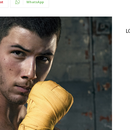
st
WhatsApp
L