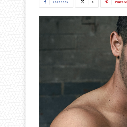
Facebook
X
Pintere