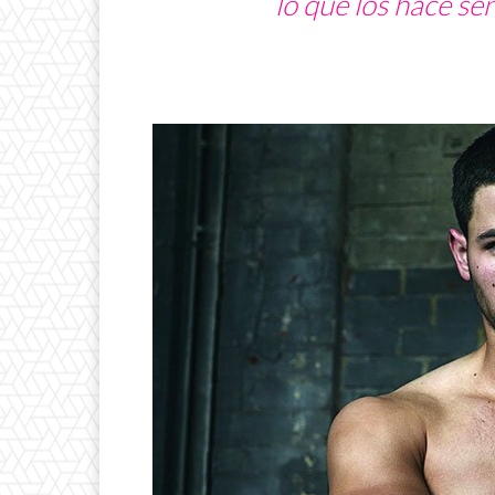
lo que los hace sen