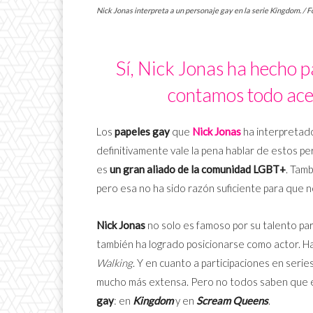
Nick Jonas interpreta a un personaje gay en la serie Kingdom. / F
Sí, Nick Jonas ha hecho p
contamos todo acer
Los
papeles gay
que
Nick Jonas
ha interpretado
definitivamente vale la pena hablar de estos p
es
un gran aliado de la comunidad LGBT+
. Tam
pero esa no ha sido razón suficiente para que 
Nick Jonas
no solo es famoso por su talento par
también ha logrado posicionarse como actor. Ha
Walking
. Y en cuanto a participaciones en series,
mucho más extensa. Pero no todos saben que e
gay
: en
Kingdom
y en
Scream Queens
.