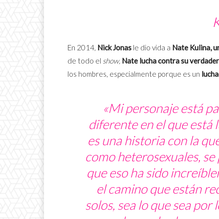
En 2014,
Nick Jonas
le dio vida a
Nate Kulina, u
de todo el
show,
Nate lucha contra su verdader
los hombres, especialmente porque es un
luch
«Mi personaje está pa
diferente en el que está
es una historia con la q
como heterosexuales, se 
que eso ha sido increíble
el camino que están re
solos, sea lo que sea por