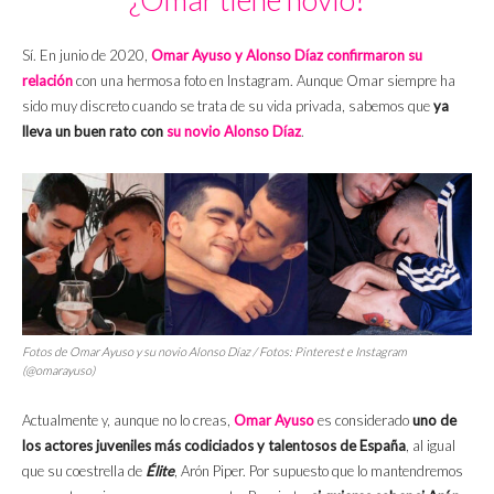
Sí. En junio de 2020,
Omar Ayuso y Alonso Díaz confirmaron su
relación
con una hermosa foto en Instagram. Aunque Omar siempre ha
sido muy discreto cuando se trata de su vida privada, sabemos que
ya
lleva un buen rato con
su novio Alonso Díaz
.
Fotos de Omar Ayuso y su novio Alonso Díaz / Fotos: Pinterest e Instagram
(@omarayuso)
Actualmente y, aunque no lo creas,
Omar Ayuso
es considerado
uno de
los actores juveniles más codiciados y talentosos de España
, al igual
que su coestrella de
Élite
, Arón Piper. Por supuesto que lo mantendremos