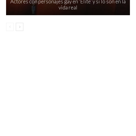
Actores con personajes gay en ‘Élite’ y si lo son en la
vida real