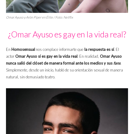
Omar Ayuso y Arón Piper en
Élite
/ Foto: Netflix
¿Omar Ayuso es gay en la vida real?
En
Homosensual
nos complace informarte que
la respuesta es sí
. El
actor
Omar Ayuso sí es gay en la vida real
. En realidad,
Omar Ayuso
nunca salió del clóset de manera formal ante los medios y sus
fans
.
Simplemente, desde un inicio, habló de su orientación sexual de manera
natural, sin demasiado teatro.