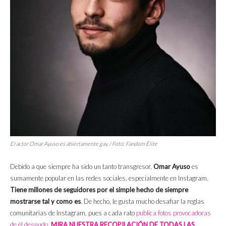
El actor Omar Ayuso es abiertamente gay. / Foto:
Fandom Élite
Debido a que siempre ha sido un tanto transgresor,
Omar Ayuso
es
sumamente popular en las redes sociales, especialmente en Instagram.
Tiene millones de seguidores por el simple hecho de siempre
mostrarse tal y como es
. De hecho, le gusta mucho desafiar la reglas
comunitarias de Instagram, pues a cada rato
publica fotos provocadoras
de él desnudo
.
MIRA NUESTRA RECOPILACIÓN DE TODAS LAS